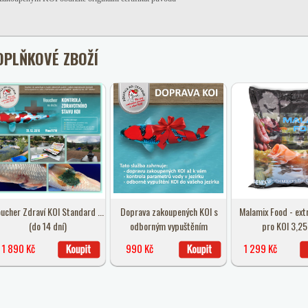
OPLŇKOVÉ ZBOŽÍ
ucher Zdraví KOI Standard ...
Doprava zakoupených KOI s
Malamix Food - ext
(do 14 dní)
odborným vypuštěním
pro KOI 3,25
1 890 Kč
990 Kč
1 299 Kč