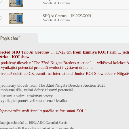
Varieta: Ai Goromo
SHQ Ai Goromo ... JK 2023GO01
Varieta: Ai Goromo
Popis zboží
lected S
HQ Trio Ai Goromo
... 17-25 cm
from Izumiya
KOI Farm ... jedi
zírko i KOI show
.
podařený úlovek z "The 32nd Niigata Breders Auction" ... výběrová kolekce
.
vynikající potenciál pro další evoluci i výstavní dráhu ...
íve než doletí do CZ, zamíří na International Junior KOI Show 2023 v Niigatě
jedinečný úlovek from The 32nd Niigata Breeders Auction 2023
*
mohutná těla, velmi dobrý růstový potenciál
*
luxusní a velmi atraktivní vzory
vynikající poměr velikost / cena / kvalita
epromarněte svoji šanci a potěšte se luxusními KOI."
kupujte celoročně ... 100% AKC
Garanční Servis
zakoupeným KOI obdržíte originální certifikát původu