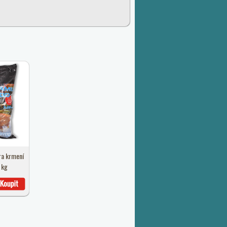
ra krmení
 kg