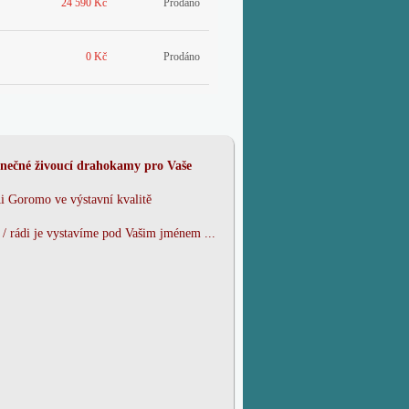
24 590 Kč
Prodáno
0 Kč
Prodáno
nečné živoucí drahokamy pro Vaše
 Ai Goromo
ve výstavní kvalitě
 / rádi je vystavíme pod Vašim jménem ...