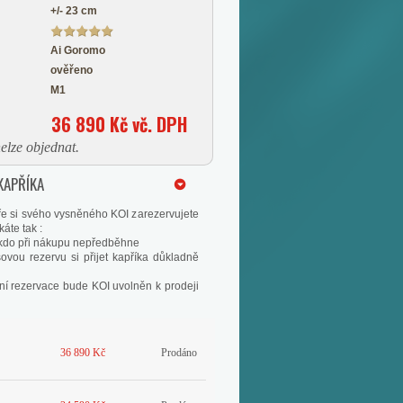
+/- 23 cm
Ai Goromo
ověřeno
M1
36 890 Kč vč. DPH
elze objednat.
KAPŘÍKA
e si svého vysněného KOI zarezervujete
áte tak :
nikdo při nákupu nepředběhne
ovou rezervu si přijet kapříka důkladně
ní rezervace bude KOI uvolněn k prodeji
36 890 Kč
Prodáno