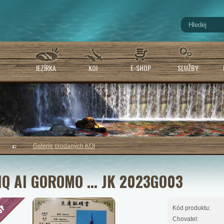
JEZÍRKA
KOI
E-SHOP
SLUŽBY
Galerie prodaných KOI
Q AI GOROMO ... JK 2023GO03
Kód produktu:
Chovatel: