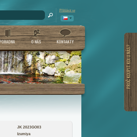
Přihlásit se
PORADNA
O NÁS
KONTAKTY
PROČ KOUPIT KOI U NÁS?
JK 2023GO03
Izumiya