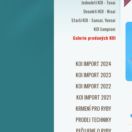
Jednoletí KOI - Tosai
Dvouletí KOI - Nisai
Starší KOI - Sansai, Yonsai
KOI šampioni
Galerie prodaných KOI
KOI IMPORT 2024
KOI IMPORT 2023
KOI IMPORT 2022
KOI IMPORT 2021
KRMENÍ PRO RYBY
PRODEJ TECHNIKY
PEČUJEME O RYBY