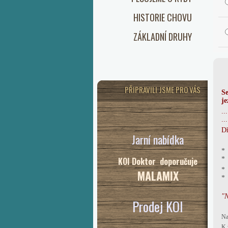
HISTORIE CHOVU
ZÁKLADNÍ DRUHY
PŘIPRAVILI JSME PRO VÁS
Se
je
..
..
Dř
Jarní nabídka
* 
KOI Doktor doporučuje
MALAMIX
* 
"N
Prodej KOI
Na
K 