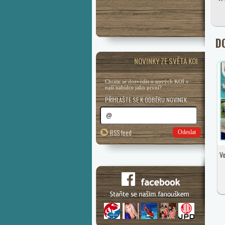
D
NOVINKY ZE SVĚTA KOI
Chcete se dozvědět o nových KOI v
naší nabídce jako první?
PŘIHLAŠTE SE K ODBĚRU NOVINEK
RSS feed
Odeslat
Vo