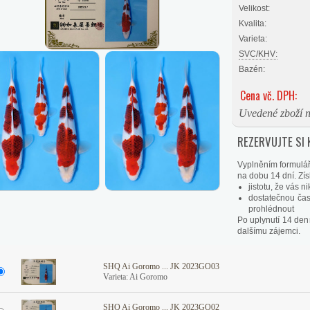
Velikost:
Kvalita:
Varieta:
SVC/KHV:
Bazén:
Cena vč. DPH:
Uvedené zboží n
REZERVUJTE SI 
Vyplněním formulář
na dobu 14 dní. Získ
jistotu, že vás 
dostatečnou čas
prohlédnout
Po uplynutí 14 den
dalšímu zájemci.
SHQ Ai Goromo ... JK 2023GO03
Varieta: Ai Goromo
SHQ Ai Goromo ... JK 2023GO02