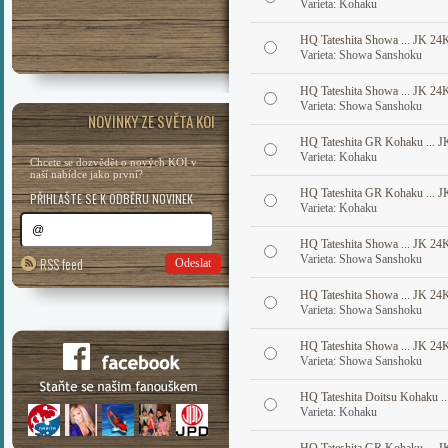
Varieta: Kohaku
HQ Tateshita Showa ... JK 2
Varieta: Showa Sanshoku
HQ Tateshita Showa ... JK 2
Varieta: Showa Sanshoku
NOVINKY ZE SVĚTA KOI
HQ Tateshita GR Kohaku ...
Varieta: Kohaku
Chcete se dozvědět o nových KOI v
naší nabídce jako první?
HQ Tateshita GR Kohaku ...
PŘIHLAŠTE SE K ODBĚRU NOVINEK
Varieta: Kohaku
HQ Tateshita Showa ... JK 2
Varieta: Showa Sanshoku
RSS feed
Odeslat
HQ Tateshita Showa ... JK 2
Varieta: Showa Sanshoku
HQ Tateshita Showa ... JK 2
Varieta: Showa Sanshoku
HQ Tateshita Doitsu Kohaku 
Varieta: Kohaku