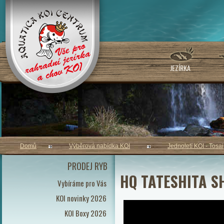
JEZÍRKA
Domů
Výběrová nabídka KOI
Jednoletí KOI - Tosai
PRODEJ RYB
HQ TATESHITA SH
Vybíráme pro Vás
KOI novinky 2026
KOI Boxy 2026