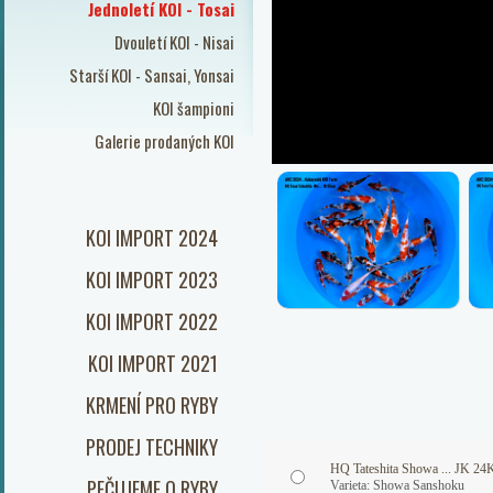
Jednoletí KOI - Tosai
Dvouletí KOI - Nisai
Starší KOI - Sansai, Yonsai
KOI šampioni
Galerie prodaných KOI
KOI IMPORT 2024
KOI IMPORT 2023
KOI IMPORT 2022
KOI IMPORT 2021
KRMENÍ PRO RYBY
PRODEJ TECHNIKY
HQ Tateshita Showa ... JK 2
PEČUJEME O RYBY
Varieta: Showa Sanshoku