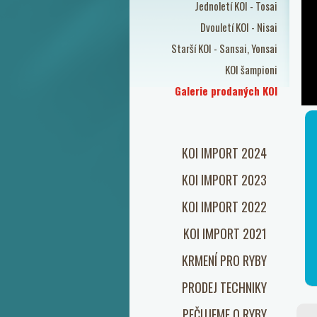
Jednoletí KOI - Tosai
Dvouletí KOI - Nisai
Starší KOI - Sansai, Yonsai
KOI šampioni
Galerie prodaných KOI
KOI IMPORT 2024
KOI IMPORT 2023
KOI IMPORT 2022
KOI IMPORT 2021
KRMENÍ PRO RYBY
PRODEJ TECHNIKY
PEČUJEME O RYBY