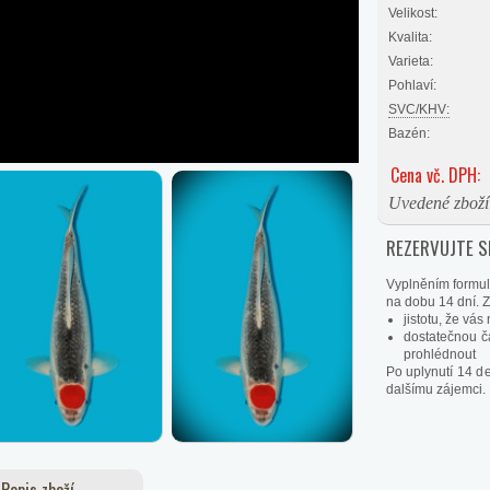
Velikost:
Kvalita:
Varieta:
Pohlaví:
SVC/KHV:
Bazén:
Cena vč. DPH:
Uvedené zboží 
REZERVUJTE SI
Vyplněním formul
na dobu 14 dní. Zí
jistotu, že vá
dostatečnou č
prohlédnout
Po uplynutí 14 d
dalšímu zájemci.