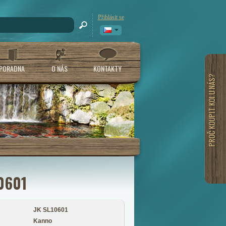
Přihlásit se
PORADNA
O NÁS
KONTAKTY
PROČ KOUPIT KOI U NÁS?
0601
JK SL10601
Kanno