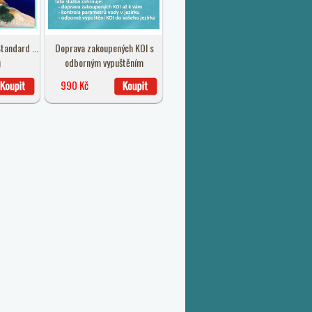
tandard ...
Doprava zakoupených KOI s
)
odborným vypuštěním
990 Kč