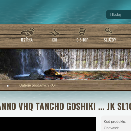
JEZÍRKA
KOI
E-SHOP
SLUŽBY
Galerie prodaných KOI
NNO VHQ TANCHO GOSHIKI ... JK SL1
Kód produktu:
Chovatel: