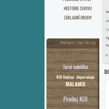
HISTORIE CHOVU
S
ZÁKLADNÍ DRUHY
..
at
Vy
Ti
PŘIPRAVILI JSME PRO VÁS
Na
K 
Jarní nabídka
D
KOI Doktor doporučuje
MALAMIX
Prodej KOI