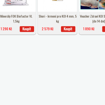
Minerály FOK Biofactor VL
Shori - krmení pro KOI 4 mm, 5
Voucher Zdraví KOI S
1,5kg
kg
(do 14 dní
1 290 Kč
2 579 Kč
1 890 Kč