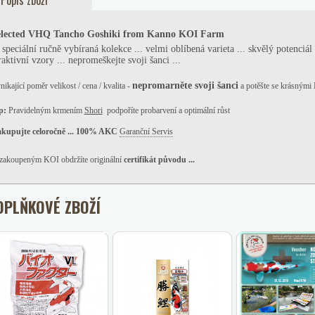
Popis zboží
elected VHQ Tancho Goshiki
from
Kanno KOI Farm
. speciální ručně vybíraná kolekce ...
velmi oblíbená varieta ... skvělý potenciál
raktivní vzory ... nepromeškejte svoji šanci ...
nepromarněte svoji šanci
nikající poměr velikost / cena / kvalita -
a potěšte se krásnými
p:
Pravidelným krmením
Shori
podpoříte probarvení a optimální růst
kupujte celoročně ... 100% AKC
Garanční Servis
zakoupeným KOI obdržíte originální
certifikát původu ...
OPLŇKOVÉ ZBOŽÍ