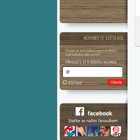
NOVINKY ZE SVĚTA KOI
Chcete se dozvědět o nových KOI v
naší nabídce jako první?
PŘIHLAŠTE SE K ODBĚRU NOVINEK
RSS feed
Odeslat