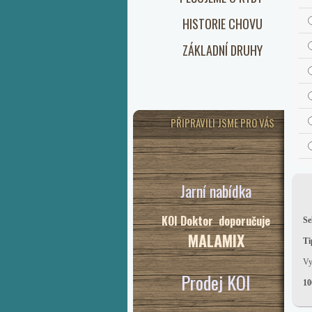
HISTORIE CHOVU
ZÁKLADNÍ DRUHY
PŘIPRAVILI JSME PRO VÁS
Jarní nabídka
KOI Doktor doporučuje
Se
MALAMIX
Ti
Vy
Prodej KOI
10