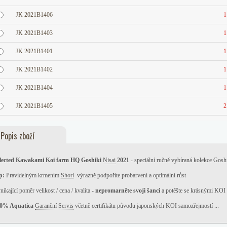
JK 2021B1406
1
JK 2021B1403
1
JK 2021B1401
1
JK 2021B1402
1
JK 2021B1404
1
JK 2021B1405
2
Popis zboží
lected Kawakami Koi farm HQ Goshiki
Nisai
2021
- speciální ručně vybíraná kolekce Goshik
p:
Pravidelným krmením
Shori
výrazně podpoříte probarvení a optimální růst
nikající poměr velikost / cena / kvalita -
nepromarněte svoji šanci
a potěšte se krásnými KOI
0% Aquatica
Garanční Servis
včetně certifikátu původu japonských KOI samozřejmostí ...