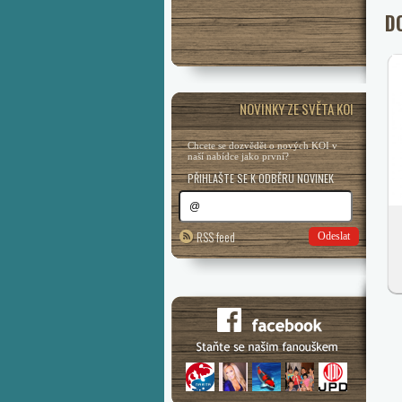
D
NOVINKY ZE SVĚTA KOI
Chcete se dozvědět o nových KOI v
naší nabídce jako první?
PŘIHLAŠTE SE K ODBĚRU NOVINEK
RSS feed
Odeslat