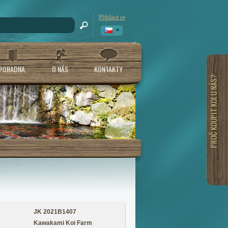
Přihlásit se
PORADNA
O NÁS
KONTAKTY
PROČ KOUPIT KOI U NÁS?
JK 2021B1407
Kawakami Koi Farm