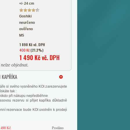
+/- 24 cm
Goshiki
neurčeno
ověřeno
M5
1 890 Kč vč. DPH
400 Kč
(21.2%)
1 490 Kč vč. DPH
nelze objednat.
 KAPŘÍKA
áře si svého vysněného KOI zarezervujete
skáte tak :
s nikdo při nákupu nepředběhne
asovou rezervu si přijet kapříka důkladně
enní rezervace bude KOI uvolněn k prodeji
 490 Kč
Prodáno