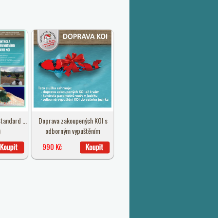
tandard ...
Doprava zakoupených KOI s
)
odborným vypuštěním
990 Kč