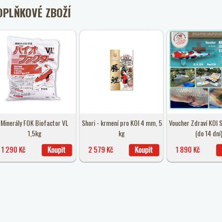
OPLŇKOVÉ ZBOŽÍ
Minerály FOK Biofactor VL
Shori - krmení pro KOI 4 mm, 5
Voucher Zdraví KOI S
1,5kg
kg
(do 14 dní
1 290 Kč
2 579 Kč
1 890 Kč