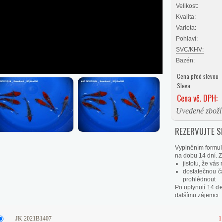
Velikost:
Kvalita:
Varieta:
Pohlaví:
SVC/KHV:
Bazén:
Cena před slevou
Sleva
Cena vč. DPH:
Uvedené zboží 
REZERVUJTE SI
Vyplněním formul
na dobu 14 dní. Zí
jistotu, že vá
dostatečnou č
prohlédnout
Po uplynutí 14 d
dalšímu zájemci.
JK 2021B1407
1