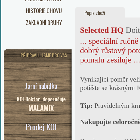
HISTORIE CHOVU
Popis zboží
ZÁKLADNÍ DRUHY
Selected HQ
Doit
... speciální ručně
dobrý růstový pot
PŘIPRAVILI JSME PRO VÁS
pomalu zesiluje ..
Vynikající poměr veli
Jarní nabídka
potěšte se krásnými 
KOI Doktor doporučuje
Tip:
Pravidelným k
MALAMIX
Nakupujte celoročn
Prodej KOI