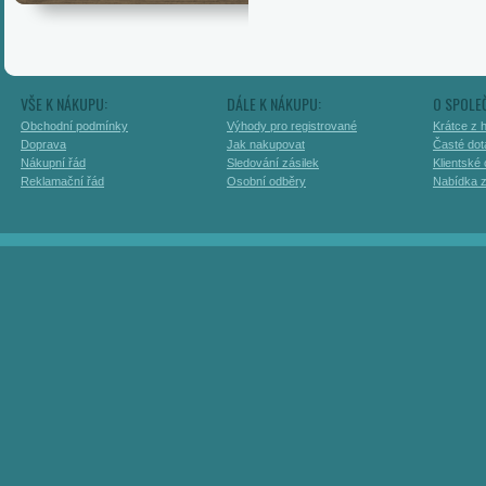
VŠE K NÁKUPU:
DÁLE K NÁKUPU:
O SPOLE
Obchodní podmínky
Výhody pro registrované
Krátce z h
Doprava
Jak nakupovat
Časté dot
Nákupní řád
Sledování zásilek
Klientské
Reklamační řád
Osobní odběry
Nabídka 