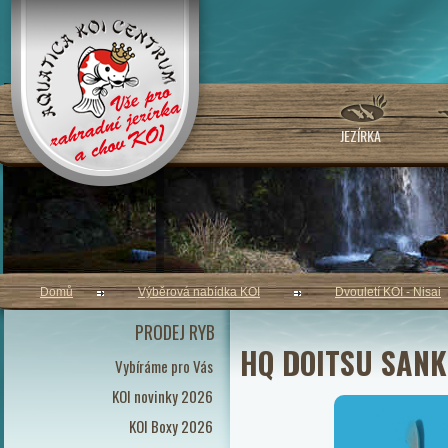
JEZÍRKA
Domů
Výběrová nabídka KOI
Dvouletí KOI - Nisai
PRODEJ RYB
HQ DOITSU SANKE
Vybíráme pro Vás
KOI novinky 2026
KOI Boxy 2026