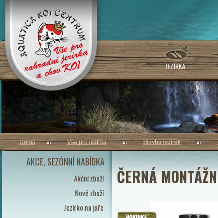
JEZÍRKA
Domů
Vše pro jezírka
Stavba jezírek
AKCE, SEZÓNNÍ NABÍDKA
ČERNÁ MONTÁŽN
Akční zboží
Nové zboží
Jezírko na jaře