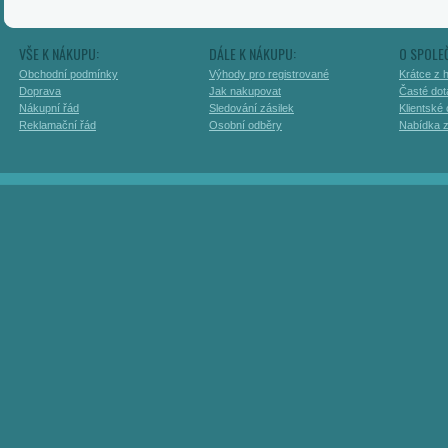
VŠE K NÁKUPU:
DÁLE K NÁKUPU:
O SPOLE
Obchodní podmínky
Výhody pro registrované
Krátce z h
Doprava
Jak nakupovat
Časté dot
Nákupní řád
Sledování zásilek
Klientské
Reklamační řád
Osobní odběry
Nabídka 