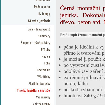
Péče o vodu
Černá montážní p
UV lampy
jezírka. Dokona
Stavba jezírek
dřevo, beton atd.
Gula - dnová vpusť
Proč koupit černou montážní p
Skimmery
Šoupata - tažné uzávěry
pěna je ideální k vy
Příruby
přímo k tvarování 
Hadice
je možné ji použít 
Fólie
po vytvrzení zůstáv
Geotextilie
odolává UV záření a 
PVC fitinky
extrémně přilnavá 
beton, látka
Flexibilní tvarovky
neškodí rybám ani 
Tmely, lepidla a čističe
hmotnost 340 g / 9 
Vodní prvky
Zpětné ventily