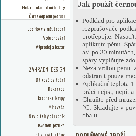
Jak použít černo
Elektronické hlídání hladiny
Černé odpadní potrubí
Podklad pro aplikac
rozprašovače podkl
Jezírko v zimě, topení
protřepejte. Nasaďt
Vzduchování
aplikujte pěnu. Spá
Výprodej a bazar
asi po 30 minutách,
spáry vyplňujte zdo
Nezatvrdlou pěnu lz
ZAHRADNÍ DESIGN
odstranit pouze me
Dálkové ovládání
Aplikační teplota 1
Dekorace
práci nejíst, nepít a
Japonské lampy
Chraňte před mrazem
Mlhovače
°C. Skladujte v pův
obalu
Neviditelný obrubník
Osvětlení jezírka
Plovoucí fontány
DOPLŇKOVÉ ZBOŽÍ