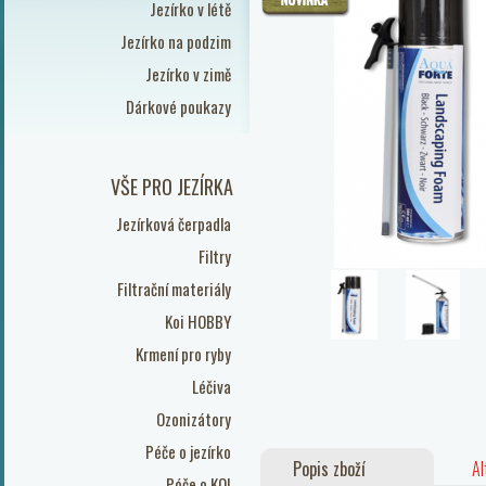
Jezírko v létě
Jezírko na podzim
Jezírko v zimě
Dárkové poukazy
VŠE PRO JEZÍRKA
Jezírková čerpadla
Filtry
Filtrační materiály
Koi HOBBY
Krmení pro ryby
Léčiva
Ozonizátory
Péče o jezírko
Popis zboží
Al
Péče o KOI