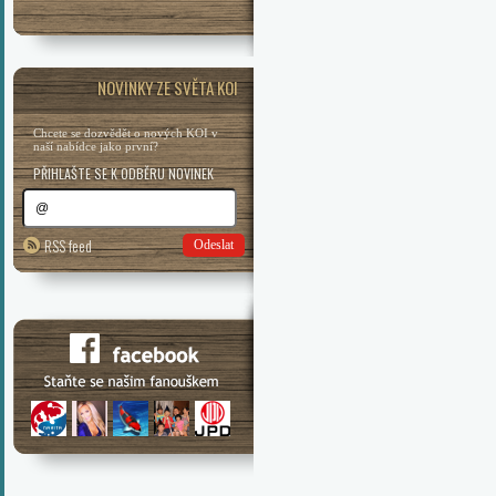
NOVINKY ZE SVĚTA KOI
Chcete se dozvědět o nových KOI v
naší nabídce jako první?
PŘIHLAŠTE SE K ODBĚRU NOVINEK
RSS feed
Odeslat