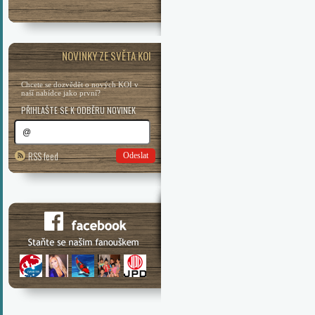
NOVINKY ZE SVĚTA KOI
Chcete se dozvědět o nových KOI v
naší nabídce jako první?
PŘIHLAŠTE SE K ODBĚRU NOVINEK
RSS feed
Odeslat