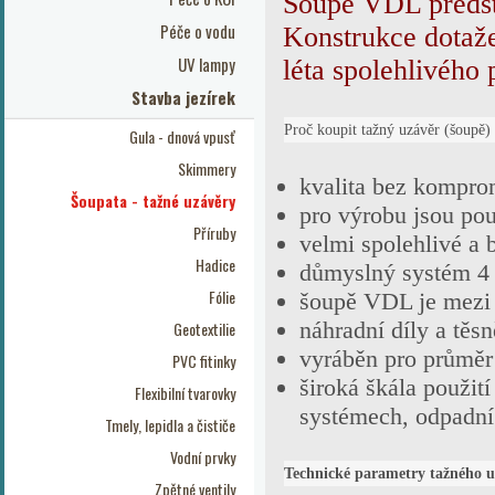
Šoupě VDL předst
Péče o vodu
Konstrukce dotaže
UV lampy
léta spolehlivého
Stavba jezírek
Proč koupit tažný uzávěr (šoup
Gula - dnová vpusť
Skimmery
kvalita bez kompro
Šoupata - tažné uzávěry
pro výrobu jsou pou
Příruby
velmi spolehlivé a
Hadice
důmyslný systém 4 
Fólie
šoupě VDL je mezi 
náhradní díly a těs
Geotextilie
vyráběn pro průměr
PVC fitinky
široká škála použití
Flexibilní tvarovky
systémech, odpadní 
Tmely, lepidla a čističe
Vodní prvky
Technické parametry tažného 
Zpětné ventily