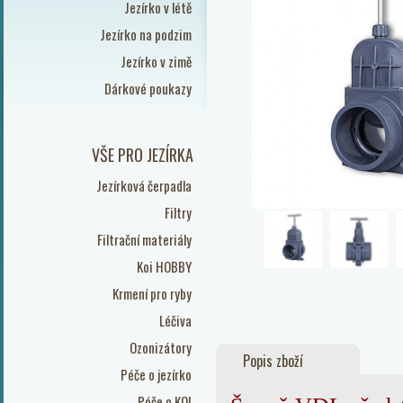
Jezírko v létě
Jezírko na podzim
Jezírko v zimě
Dárkové poukazy
VŠE PRO JEZÍRKA
Jezírková čerpadla
Filtry
Filtrační materiály
Koi HOBBY
Krmení pro ryby
Léčiva
Ozonizátory
Popis zboží
Péče o jezírko
Péče o KOI