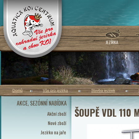
JEZÍRKA
Domů
Vše pro jezírka
Stavba jezírek
AKCE, SEZÓNNÍ NABÍDKA
ŠOUPĚ VDL 110 
Akční zboží
Nové zboží
Jezírko na jaře