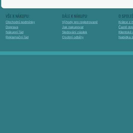
VŠE K NÁKUPU:
DÁLE K NÁKUPU:
O SPOLE
Obchodní podmínky
Výhody pro registrované
Krátce z h
Doprava
Jak nakupovat
Časté dot
Nákupní řád
Sledování zásilek
Klientské
Reklamační řád
Osobní odběry
Nabídka 