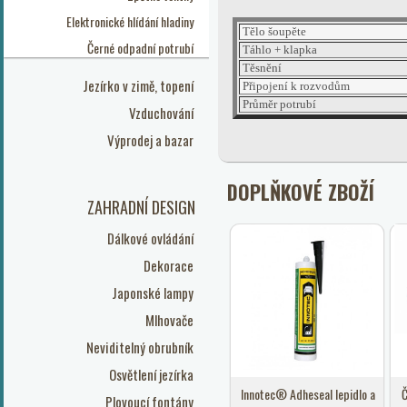
Elektronické hlídání hladiny
Tělo šoupěte
Černé odpadní potrubí
Táhlo + klapka
Těsnění
Jezírko v zimě, topení
Připojení k rozvodům
Průměr potrubí
Vzduchování
Výprodej a bazar
DOPLŇKOVÉ ZBOŽÍ
ZAHRADNÍ DESIGN
Dálkové ovládání
Dekorace
Japonské lampy
Mlhovače
Neviditelný obrubník
Osvětlení jezírka
Innotec® Adheseal lepidlo a
Č
Plovoucí fontány