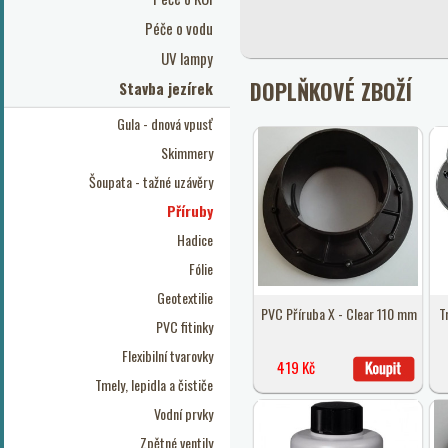
Péče o vodu
UV lampy
DOPLŇKOVÉ ZBOŽÍ
Stavba jezírek
Gula - dnová vpusť
Skimmery
Šoupata - tažné uzávěry
Příruby
Hadice
Fólie
Geotextilie
PVC Příruba X - Clear 110 mm
T
PVC fitinky
Flexibilní tvarovky
419 Kč
Tmely, lepidla a čističe
Vodní prvky
Zpětné ventily