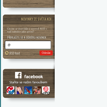
NOVINKY ZE SVĚTA KOI
Chcete se dozvědět o nových KOI v
naší nabídce jako první?
PŘIHLAŠTE SE K ODBĚRU NOVINEK
RSS feed
Odeslat