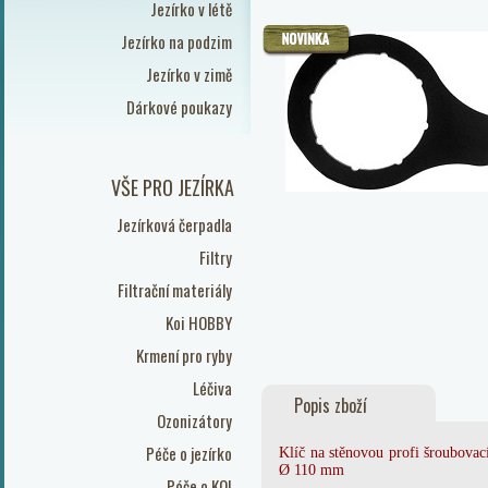
Jezírko v létě
Jezírko na podzim
Jezírko v zimě
Dárkové poukazy
VŠE PRO JEZÍRKA
Jezírková čerpadla
Filtry
Filtrační materiály
Koi HOBBY
Krmení pro ryby
Léčiva
Popis zboží
Ozonizátory
Péče o jezírko
Klíč na stěnovou profi šroubovac
Ø 110 mm
Péče o KOI