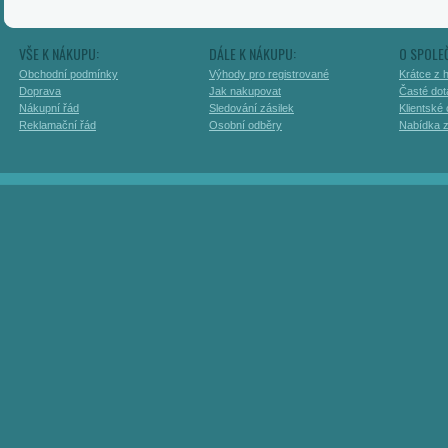
VŠE K NÁKUPU:
DÁLE K NÁKUPU:
O SPOLE
Obchodní podmínky
Výhody pro registrované
Krátce z h
Doprava
Jak nakupovat
Časté dot
Nákupní řád
Sledování zásilek
Klientské
Reklamační řád
Osobní odběry
Nabídka 