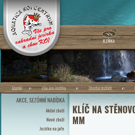
JEZÍRKA
Domů
Vše pro jezírka
Stavba jezírek
AKCE, SEZÓNNÍ NABÍDKA
KLÍČ NA STĚNOV
Akční zboží
MM
Nové zboží
Jezírko na jaře