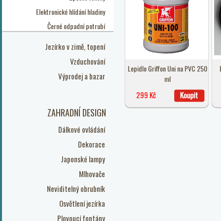
Elektronické hlídání hladiny
Černé odpadní potrubí
Jezírko v zimě, topení
Vzduchování
Lepidlo Griffon Uni na PVC 250
Výprodej a bazar
ml
299 Kč
ZAHRADNÍ DESIGN
Dálkové ovládání
Dekorace
Japonské lampy
Mlhovače
Neviditelný obrubník
Osvětlení jezírka
Plovoucí fontány