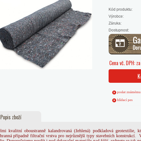
Kód produktu:
Výrobce:
Záruka:
Dostupnost:
Cena vč. DPH: z
K
poslat známému
hlídací pes
Popis zboží
lmi kvalitní oboustranně kalandrovaná (žehlená) podkladová geotextilie, k
hranná případně filtrační vrstva pro nejrůznější typy stavebních konstrukcí. 
lie. Doporučujeme použít i pod dekorační materiály nad fólií, vyhnete se tak n