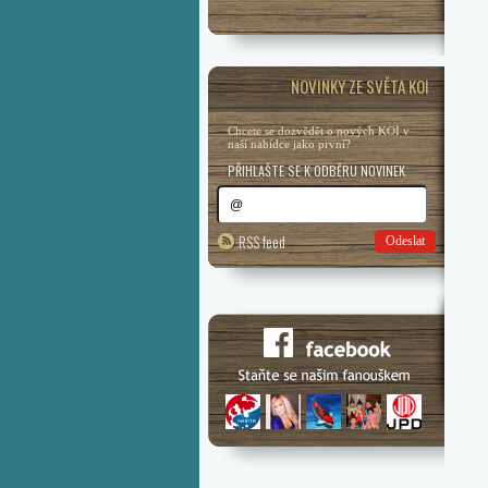
NOVINKY ZE SVĚTA KOI
Chcete se dozvědět o nových KOI v
naší nabídce jako první?
PŘIHLAŠTE SE K ODBĚRU NOVINEK
RSS feed
Odeslat