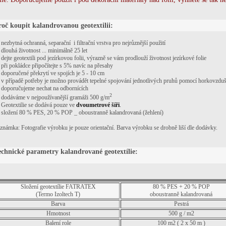
oč koupit kalandrovanou geotextilii:
nezbytná ochranná, separační i filtrační vrstva pro nejrůznější použití
dlouhá životnost ... minimálně 25 let
dejte geotextili pod jezírkovou folii, výrazně se vám prodlouží životnost jezírkové folie
při pokládce připočítejte s 5% navíc na přesahy
doporučené překrytí ve spojích je 5 - 10 cm
v případě potřeby je možno provádět tepelné spojování jednotlivých pruhů pomocí horkovzdušn
doporučujeme nechat na odbornících
2
dodáváme v nejpoužívanější gramáži 500 g/m
Geotextilie se dodává pouze ve
dvoumetrové šíři
.
složení 80 % PES, 20 % POP _ oboustranně kalandrovaná (žehlení)
známka: Fotografie výrobku je pouze orientační. Barva výrobku se drobně liší dle dodávky.
echnické parametry kalandrované geotextílie:
Složení geotextílie FATRATEX
80 % PES + 20 % POP
(Termo Izoltech T)
oboustranně kalandrovaná
Barva
Pestrá
Hmotnost
500 g / m2
Balení role
100 m2 ( 2 x 50 m )