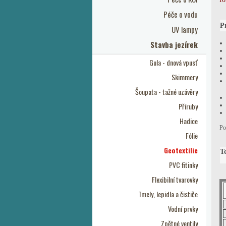
Péče o vodu
Pr
UV lampy
Stavba jezírek
Gula - dnová vpusť
Skimmery
Šoupata - tažné uzávěry
Příruby
Hadice
Po
Fólie
Geotextilie
T
PVC fitinky
Flexibilní tvarovky
Tmely, lepidla a čističe
Vodní prvky
Zpětné ventily