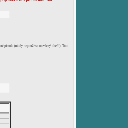
é pistole (nikdy nepoužívat otevřený oheň!). Toto