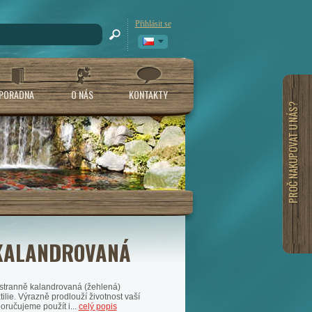
Přihlásit se
PORADNA
O NÁS
KONTAKTY
PROČ NAKUPOVAT U NÁS?
_ KALANDROVANÁ
ustranně kalandrovaná (žehlená)
lie. Výrazně prodlouží životnost vaší
poručujeme použít i...
celý popis