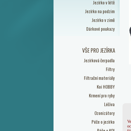
Jezírko v létě
Jezírko na podzim
Jezírko v zimě
Dárkové poukazy
VŠE PRO JEZÍRKA
Jezírková čerpadla
Filtry
Filtrační materiály
Koi HOBBY
Krmení pro ryby
Léčiva
Ozonizátory
Péče o jezírko
Ve
oc
Péče o KOI
fó