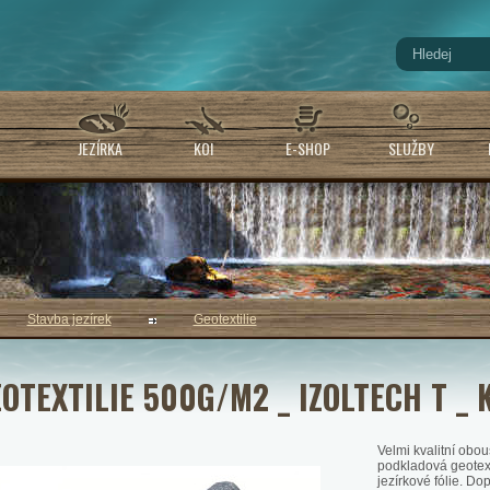
JEZÍRKA
KOI
E-SHOP
SLUŽBY
Stavba jezírek
Geotextilie
OTEXTILIE 500G/M2 _ IZOLTECH T 
Velmi kvalitní obo
podkladová geotexti
jezírkové fólie. Do