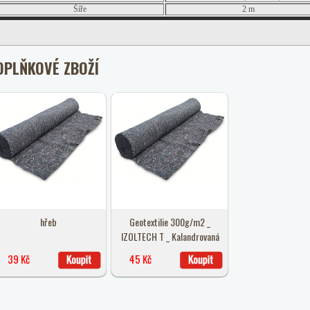
Šíře
2 m
OPLŇKOVÉ ZBOŽÍ
hřeb
Geotextilie 300g/m2 _
IZOLTECH T _ Kalandrovaná
39 Kč
45 Kč