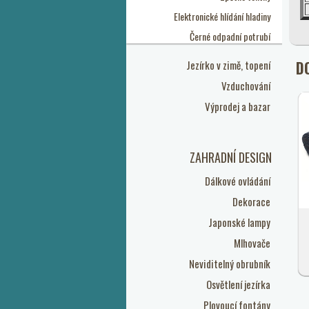
Elektronické hlídání hladiny
Černé odpadní potrubí
D
Jezírko v zimě, topení
Vzduchování
Výprodej a bazar
ZAHRADNÍ DESIGN
Dálkové ovládání
Dekorace
Japonské lampy
Mlhovače
Neviditelný obrubník
Osvětlení jezírka
Plovoucí fontány