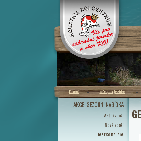
Domů
Vše pro jezírka
AKCE, SEZÓNNÍ NABÍDKA
GE
Akční zboží
Nové zboží
Jezírko na jaře