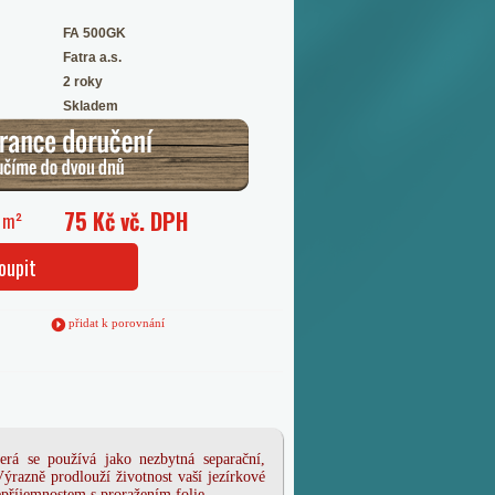
FA 500GK
Fatra a.s.
2 roky
Skladem
75 Kč vč. DPH
a m²
oupit
přidat k porovnání
terá se používá jako nezbytná separační,
Výrazně prodlouží životnost vaší jezírkové
epříjemnostem s proražením folie.