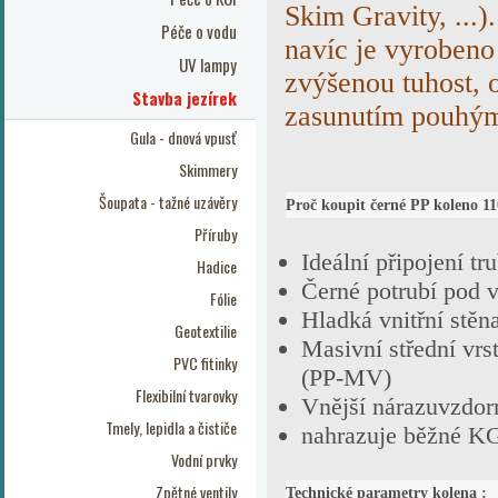
Skim Gravity, ...
Péče o vodu
navíc je vyrobeno 
UV lampy
zvýšenou tuhost, 
Stavba jezírek
zasunutím pouhým 
Gula - dnová vpusť
Skimmery
Šoupata - tažné uzávěry
Proč koupit černé PP koleno 1
Příruby
Ideální připojení 
Hadice
Černé potrubí pod 
Fólie
Hladká vnitřní stě
Geotextilie
Masivní střední vr
PVC fitinky
(PP-MV)
Flexibilní tvarovky
Vnější nárazuvzdor
Tmely, lepidla a čističe
nahrazuje běžné KG
Vodní prvky
Zpětné ventily
Technické parametry kolena :