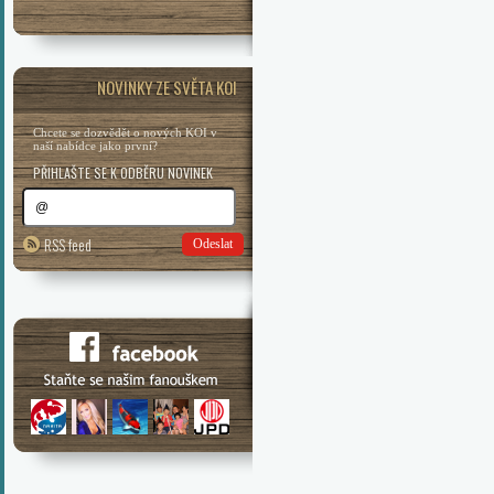
NOVINKY ZE SVĚTA KOI
Chcete se dozvědět o nových KOI v
naší nabídce jako první?
PŘIHLAŠTE SE K ODBĚRU NOVINEK
RSS feed
Odeslat