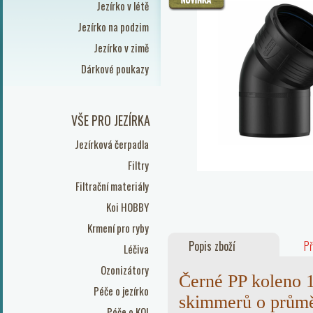
Jezírko v létě
Jezírko na podzim
Jezírko v zimě
Dárkové poukazy
VŠE PRO JEZÍRKA
Jezírková čerpadla
Filtry
Filtrační materiály
Koi HOBBY
Krmení pro ryby
Popis zboží
Př
Léčiva
Ozonizátory
Černé PP koleno 
Péče o jezírko
skimmerů o průmě
Péče o KOI