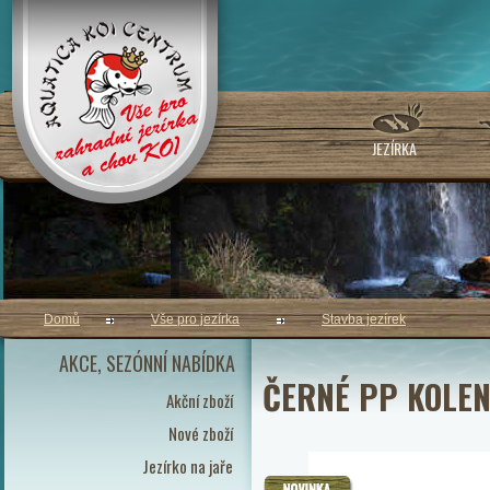
JEZÍRKA
Domů
Vše pro jezírka
Stavba jezírek
AKCE, SEZÓNNÍ NABÍDKA
ČERNÉ PP KOLEN
Akční zboží
Nové zboží
Jezírko na jaře