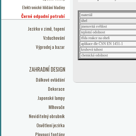
Elektronické hlídání hladiny
Černé odpadní potrubí
materiál
úhel
jmenovitá světlost
Jezírko v zimě, topení
teplotní odolnost
Vzduchování
třída reakce na oheň
aplikace dle ČSN EN 1451-1
Výprodej a bazar
kruhová tuhost
chemická odolnost
ZAHRADNÍ DESIGN
Dálkové ovládání
Dekorace
Japonské lampy
Mlhovače
Neviditelný obrubník
Osvětlení jezírka
Plovoucí fontány