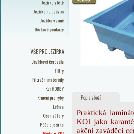
Jezírko v létě
Jezírko na podzim
Jezírko v zimě
Dárkové poukazy
VŠE PRO JEZÍRKA
Jezírková čerpadla
Filtry
Filtrační materiály
Koi HOBBY
Popis zboží
Krmení pro ryby
Léčiva
Praktická laminá
Ozonizátory
KOI jako karanté
Péče o jezírko
akční zaváděcí ce
Péče o KOI