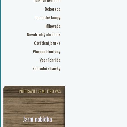
Dálkové ovládání
Dekorace
Japonské lampy
Mlhovače
Neviditelný obrubník
Osvětlení jezírka
Plovoucí fontány
Vodní chrliče
Zahradní zásuvky
PŘIPRAVILI JSME PRO VÁS
Jarní nabídka