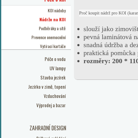
KOI nádoby
Proč koupit nádrž pro KOI (karan
Nádrže na KOI
Podběráky a sítě
slouží jako zimoviš
pevná laminátová n
Prevence onemocnění
snadná údržba a de
Vytírací kartáče
praktická pomůcka 
Péče o vodu
rozměry: 200 * 110
UV lampy
Stavba jezírek
Jezírko v zimě, topení
Vzduchování
Výprodej a bazar
ZAHRADNÍ DESIGN