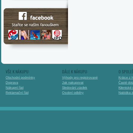
VŠE K NÁKUPU:
DÁLE K NÁKUPU:
O SPOLE
Obchodní podmínky
Výhody pro registrované
Krátce z h
Doprava
Jak nakupovat
Časté dot
Nákupní řád
Sledování zásilek
Klientské
Reklamační řád
Osobní odběry
Nabídka 