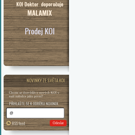
KOI Doktor doporučuje
MALAMIX
Prodej KOI
NOVINKY ZE SVĚTA KOI
Chcete se dozvědět o nových KOI v
naší nabídce jako první?
PŘIHLAŠTE SE K ODBĚRU NOVINEK
RSS feed
Odeslat