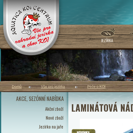
JEZÍRKA
Domů
Vše pro jezírka
Péče o KOI
AKCE, SEZÓNNÍ NABÍDKA
LAMINÁTOVÁ NÁDR
Akční zboží
Nové zboží
Jezírko na jaře