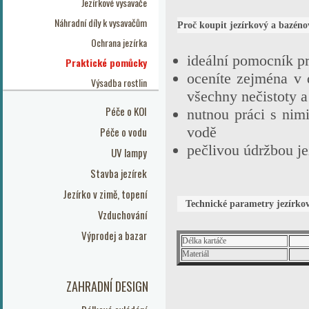
Jezírkové vysavače
Náhradní díly k vysavačům
Proč koupit jezírkový a bazéno
Ochrana jezírka
ideální pomocník p
Praktické pomůcky
oceníte zejména v d
Výsadba rostlin
všechny nečistoty a 
Péče o KOI
nutnou práci s nim
vodě
Péče o vodu
pečlivou údržbou je
UV lampy
Stavba jezírek
Jezírko v zimě, topení
Technické parametry jezírkov
Vzduchování
Výprodej a bazar
Délka kartáče
Materiál
ZAHRADNÍ DESIGN