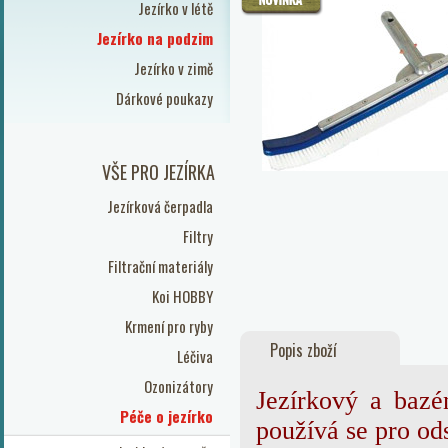
Jezírko v létě
Jezírko na podzim
Jezírko v zimě
Dárkové poukazy
VŠE PRO JEZÍRKA
Jezírková čerpadla
Filtry
Filtrační materiály
Koi HOBBY
Krmení pro ryby
Popis zboží
Léčiva
Ozonizátory
Jezírkový a bazé
Péče o jezírko
používá se pro ods