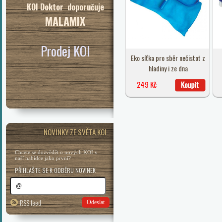
KOI Doktor doporučuje
MALAMIX
Prodej KOI
Eko síťka pro sběr nečistot z
hladiny i ze dna
249 Kč
NOVINKY ZE SVĚTA KOI
Chcete se dozvědět o nových KOI v
naší nabídce jako první?
PŘIHLAŠTE SE K ODBĚRU NOVINEK
RSS feed
Odeslat