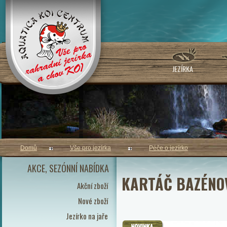
JEZÍRKA
Domů
Vše pro jezírka
Péče o jezírko
AKCE, SEZÓNNÍ NABÍDKA
KARTÁČ B
Akční zboží
Nové zboží
Jezírko na jaře