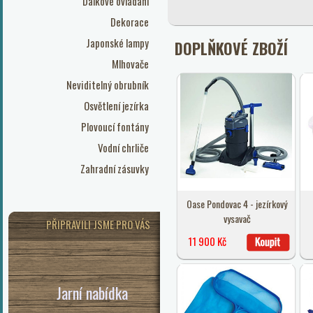
Dálkové ovládání
Dekorace
Japonské lampy
DOPLŇKOVÉ ZBOŽÍ
Mlhovače
Neviditelný obrubník
Osvětlení jezírka
Plovoucí fontány
Vodní chrliče
Zahradní zásuvky
Oase Pondovac 4 - jezírkový
vysavač
PŘIPRAVILI JSME PRO VÁS
11 900 Kč
Jarní nabídka