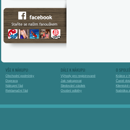
VŠE K NÁKUPU:
DÁLE K NÁKUPU:
O SPOLE
Obchodní podmínky
Výhody pro registrované
Krátce z h
Doprava
Jak nakupovat
Časté dot
Nákupní řád
Sledování zásilek
Klientské
Reklamační řád
Osobní odběry
Nabídka 