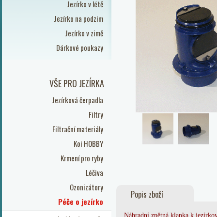
Jezírko v létě
Jezírko na podzim
Jezírko v zimě
Dárkové poukazy
VŠE PRO JEZÍRKA
Jezírková čerpadla
Filtry
Filtrační materiály
Koi HOBBY
Krmení pro ryby
Léčiva
Ozonizátory
Popis zboží
Péče o jezírko
Náhradní zpětná klapka k jezírk