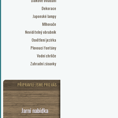
Dálkové ovládání
Dekorace
Japonské lampy
Mlhovače
Neviditelný obrubník
Osvětlení jezírka
Plovoucí fontány
Vodní chrliče
Zahradní zásuvky
PŘIPRAVILI JSME PRO VÁS
Jarní nabídka