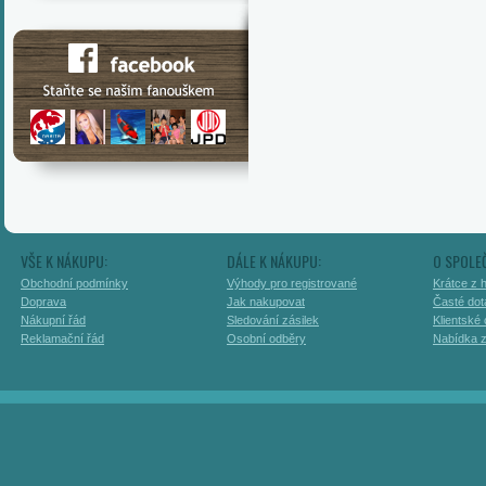
VŠE K NÁKUPU:
DÁLE K NÁKUPU:
O SPOLE
Obchodní podmínky
Výhody pro registrované
Krátce z h
Doprava
Jak nakupovat
Časté dot
Nákupní řád
Sledování zásilek
Klientské
Reklamační řád
Osobní odběry
Nabídka 