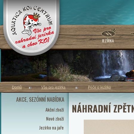
JEZÍRKA
Domů
Vše pro jezírka
Péče o jezírko
AKCE, SEZÓNNÍ NABÍDKA
NÁHRADNÍ ZPĚT
Akční zboží
Nové zboží
Jezírko na jaře