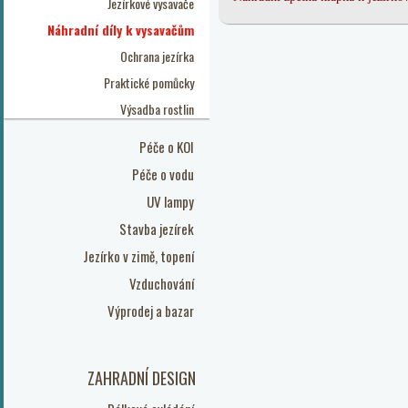
Jezírkové vysavače
Náhradní díly k vysavačům
Ochrana jezírka
Praktické pomůcky
Výsadba rostlin
Péče o KOI
Péče o vodu
UV lampy
Stavba jezírek
Jezírko v zimě, topení
Vzduchování
Výprodej a bazar
ZAHRADNÍ DESIGN