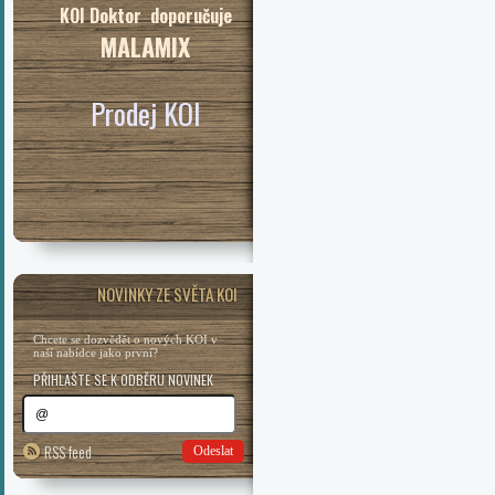
KOI Doktor doporučuje
MALAMIX
Prodej KOI
NOVINKY ZE SVĚTA KOI
Chcete se dozvědět o nových KOI v
naší nabídce jako první?
PŘIHLAŠTE SE K ODBĚRU NOVINEK
RSS feed
Odeslat