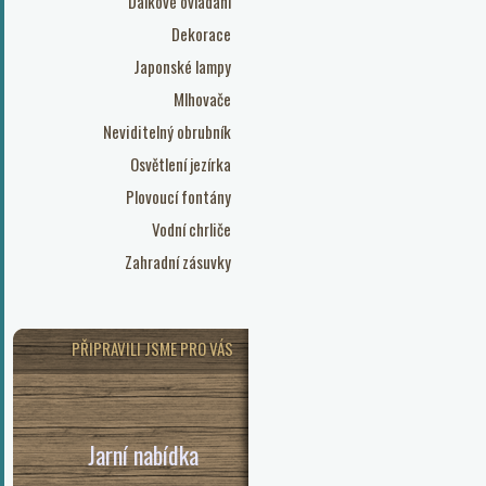
Dálkové ovládání
Dekorace
Japonské lampy
Mlhovače
Neviditelný obrubník
Osvětlení jezírka
Plovoucí fontány
Vodní chrliče
Zahradní zásuvky
PŘIPRAVILI JSME PRO VÁS
Jarní nabídka