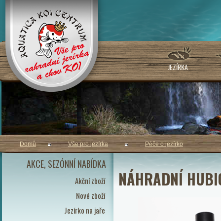
JEZÍRKA
Domů
Vše pro jezírka
Péče o jezírko
AKCE, SEZÓNNÍ NABÍDKA
NÁHRADNÍ HUBI
Akční zboží
Nové zboží
Jezírko na jaře