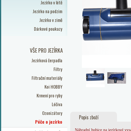
Jezírko v létě
Jezírko na podzim
Jezírko v zimě
Dárkové poukazy
VŠE PRO JEZÍRKA
Jezírková čerpadla
Filtry
Filtrační materiály
Koi HOBBY
Krmení pro ryby
Léčiva
Ozonizátory
Popis zboží
Péče o jezírko
Náhradní hubice na jezírkové vys