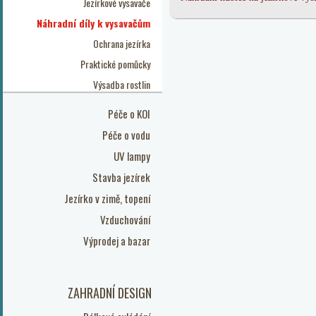
Jezírkové vysavače
Náhradní díly k vysavačům
Ochrana jezírka
Praktické pomůcky
Výsadba rostlin
Péče o KOI
Péče o vodu
UV lampy
Stavba jezírek
Jezírko v zimě, topení
Vzduchování
Výprodej a bazar
ZAHRADNÍ DESIGN