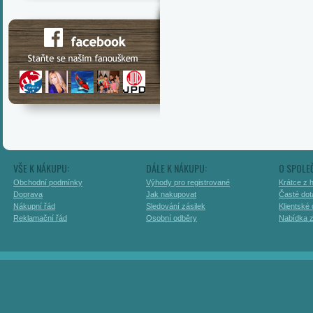
VŠE K NÁKUPU:
DÁLE K NÁKUPU:
O SPOLE
Obchodní podmínky
Výhody pro registrované
Krátce z h
Doprava
Jak nakupovat
Časté dot
Nákupní řád
Sledování zásilek
Klientské
Reklamační řád
Osobní odběry
Nabídka 