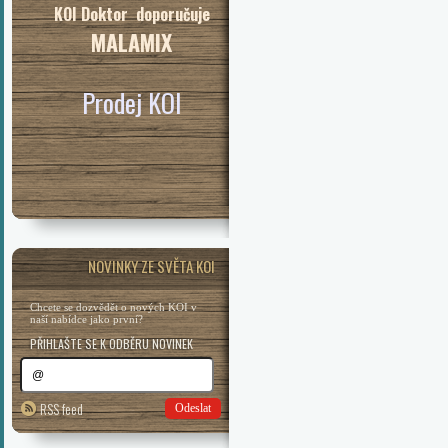
KOI Doktor doporučuje
MALAMIX
Prodej KOI
NOVINKY ZE SVĚTA KOI
Chcete se dozvědět o nových KOI v
naší nabídce jako první?
PŘIHLAŠTE SE K ODBĚRU NOVINEK
RSS feed
Odeslat