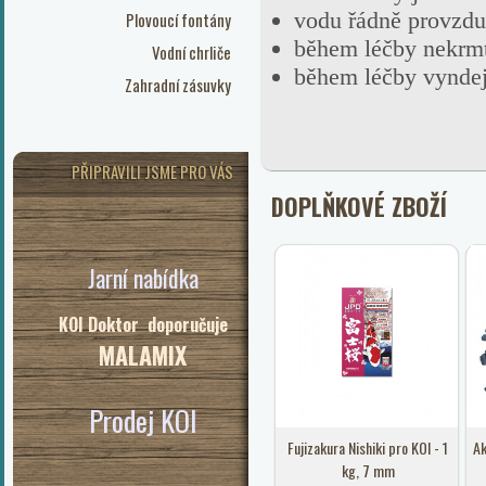
vodu řádně provzdu
Plovoucí fontány
během léčby nekrm
Vodní chrliče
během léčby vyndejt
Zahradní zásuvky
PŘIPRAVILI JSME PRO VÁS
DOPLŇKOVÉ ZBOŽÍ
Jarní nabídka
KOI Doktor doporučuje
MALAMIX
Prodej KOI
Fujizakura Nishiki pro KOI - 1
Ak
kg, 7 mm