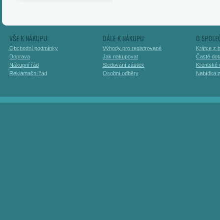
VŠE K NÁKUPU:
DÁLE K NÁKUPU:
O SPOLE
Obchodní podmínky
Výhody pro registrované
Krátce z h
Doprava
Jak nakupovat
Časté dot
Nákupní řád
Sledování zásilek
Klientské
Reklamační řád
Osobní odběry
Nabídka 