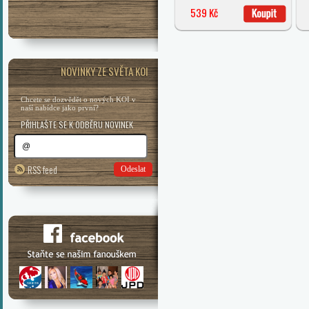
539 Kč
NOVINKY ZE SVĚTA KOI
Chcete se dozvědět o nových KOI v
naší nabídce jako první?
PŘIHLAŠTE SE K ODBĚRU NOVINEK
RSS feed
Odeslat