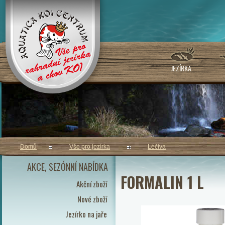
JEZÍRKA
Domů
Vše pro jezírka
Léčiva
AKCE, SEZÓNNÍ NABÍDKA
FORMALIN 1 L
Akční zboží
Nové zboží
Jezírko na jaře