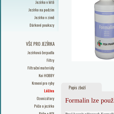
Jezírko v létě
Jezírko na podzim
Jezírko v zimě
Dárkové poukazy
VŠE PRO JEZÍRKA
Jezírková čerpadla
Filtry
Filtrační materiály
Koi HOBBY
Krmení pro ryby
Popis zboží
Léčiva
Ozonizátory
Formalin lze použí
Péče o jezírko
Péče o KOI