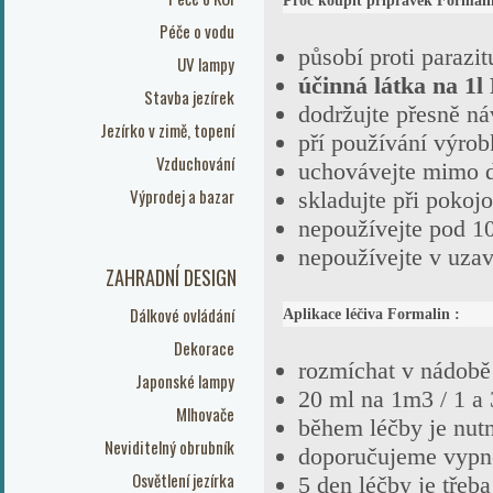
Proč koupit přípravek Formal
Péče o vodu
působí proti parazit
UV lampy
účinná látka na 1
Stavba jezírek
dodržujte přesně ná
Jezírko v zimě, topení
pří používání výrob
Vzduchování
uchovávejte mimo d
Výprodej a bazar
skladujte při pokojo
nepoužívejte pod 1
nepoužívejte v uza
ZAHRADNÍ DESIGN
Dálkové ovládání
Aplikace léčiva Formalin :
Dekorace
rozmíchat v nádobě 
Japonské lampy
20 ml na 1m3 / 1 a 
Mlhovače
během léčby je nu
Neviditelný obrubník
doporučujeme vypnou
Osvětlení jezírka
5 den léčby je tře