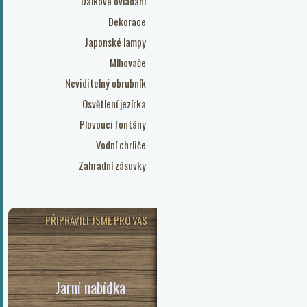
Dálkové ovládání
Dekorace
Japonské lampy
Mlhovače
Neviditelný obrubník
Osvětlení jezírka
Plovoucí fontány
Vodní chrliče
Zahradní zásuvky
PŘIPRAVILI JSME PRO VÁS
Jarní nabídka