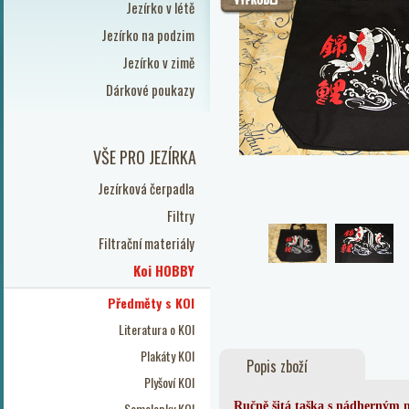
Jezírko v létě
Jezírko na podzim
Jezírko v zimě
Dárkové poukazy
VŠE PRO JEZÍRKA
Jezírková čerpadla
Filtry
Filtrační materiály
Koi HOBBY
Předměty s KOI
Literatura o KOI
Plakáty KOI
Popis zboží
Plyšoví KOI
Samolepky KOI
Ručně šitá taška s nádherným 