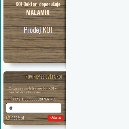
KOI Doktor doporučuje
MALAMIX
Prodej KOI
NOVINKY ZE SVĚTA KOI
Chcete se dozvědět o nových KOI v
naší nabídce jako první?
PŘIHLAŠTE SE K ODBĚRU NOVINEK
RSS feed
Odeslat