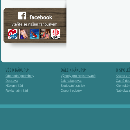
VŠE K NÁKUPU:
DÁLE K NÁKUPU:
O SPOLE
Obchodní podmínky
Výhody pro registrované
Krátce z h
Doprava
Jak nakupovat
Časté dot
Nákupní řád
Sledování zásilek
Klientské
Reklamační řád
Osobní odběry
Nabídka 