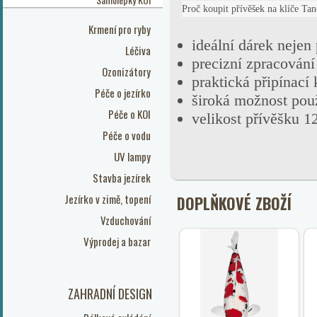
Proč koupit přívěšek na klíče Tan
Krmení pro ryby
ideální dárek nejen
Léčiva
precizní zpracování 
Ozonizátory
praktická připínací
Péče o jezírko
široká možnost použi
Péče o KOI
velikost přívěšku 1
Péče o vodu
UV lampy
Stavba jezírek
Jezírko v zimě, topení
DOPLŇKOVÉ ZBOŽÍ
Vzduchování
Výprodej a bazar
ZAHRADNÍ DESIGN