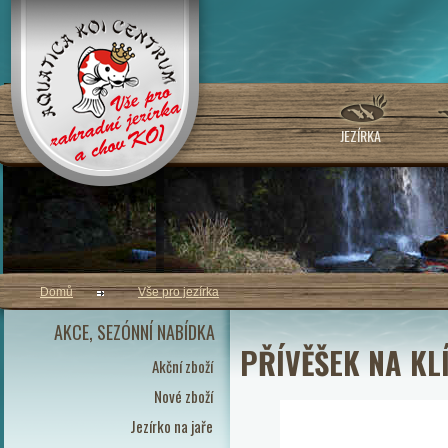
JEZÍRKA
Domů
Vše pro jezírka
AKCE, SEZÓNNÍ NABÍDKA
PŘÍVĚŠEK NA KL
Akční zboží
Nové zboží
Jezírko na jaře