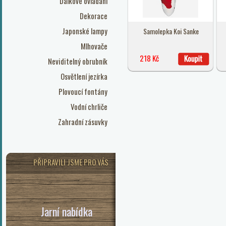
Dálkové ovládání
Dekorace
Japonské lampy
Samolepka Koi Sanke
Mlhovače
218 Kč
Neviditelný obrubník
Osvětlení jezírka
Plovoucí fontány
Vodní chrliče
Zahradní zásuvky
PŘIPRAVILI JSME PRO VÁS
Jarní nabídka