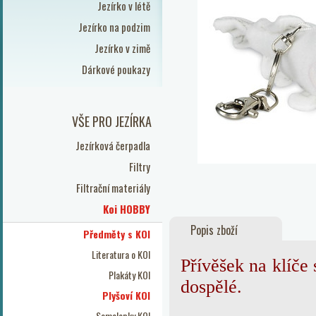
Jezírko v létě
Jezírko na podzim
Jezírko v zimě
Dárkové poukazy
VŠE PRO JEZÍRKA
Jezírková čerpadla
Filtry
Filtrační materiály
Koi HOBBY
Popis zboží
Předměty s KOI
Literatura o KOI
Přívěšek na klíče
Plakáty KOI
dospělé.
Plyšoví KOI
Samolepky KOI