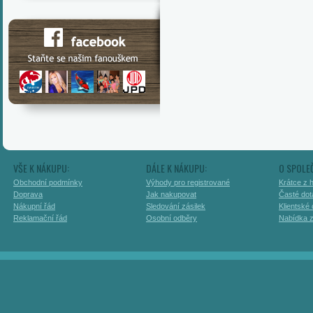
VŠE K NÁKUPU:
DÁLE K NÁKUPU:
O SPOLE
Obchodní podmínky
Výhody pro registrované
Krátce z h
Doprava
Jak nakupovat
Časté dot
Nákupní řád
Sledování zásilek
Klientské
Reklamační řád
Osobní odběry
Nabídka 