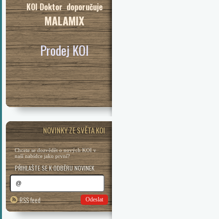
KOI Doktor doporučuje
MALAMIX
Prodej KOI
NOVINKY ZE SVĚTA KOI
Chcete se dozvědět o nových KOI v
naší nabídce jako první?
PŘIHLAŠTE SE K ODBĚRU NOVINEK
RSS feed
Odeslat