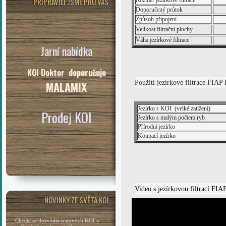
PŘIPRAVILI JSME PRO VÁS
Rozměr jezírkové filtrace
Doporučený průtok
Způsob připojení
Velikost filtrační plochy
Váha jezírkové filtrace
Jarní nabídka
KOI Doktor doporučuje
Použití jezírkové filtrace FIAP
MALAMIX
Jezírko s KOI (velké zatížení)
Prodej KOI
Jezírko s malým počtem ryb
Přírodní jezírko
Koupací jezírko
Video s jezírkovou filtrací FIA
NOVINKY ZE SVĚTA KOI
Chcete se dozvědět o nových KOI v