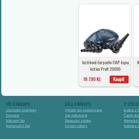
Jezírkové čerpadlo FIAP Aqua
N
Active Profi 20000
16 790 Kč
VŠE K NÁKUPU:
DÁLE K NÁKUPU:
O SPOLE
Obchodní podmínky
Výhody pro registrované
Krátce z h
Doprava
Jak nakupovat
Časté dot
Nákupní řád
Sledování zásilek
Klientské
Reklamační řád
Osobní odběry
Nabídka 