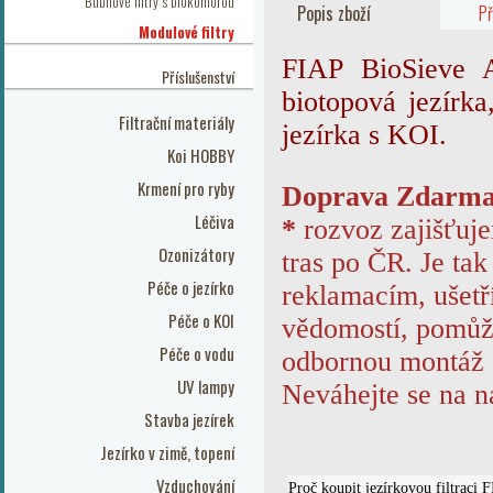
Bubnové filtry s biokomorou
Popis zboží
Př
Modulové filtry
FIAP BioSieve A
Příslušenství
biotopová jezírka,
Filtrační materiály
jezírka s KOI.
Koi HOBBY
Krmení pro ryby
Doprava Zdarm
Léčiva
*
rozvoz zajišťuj
Ozonizátory
tras po ČR. Je tak
Péče o jezírko
reklamacím, ušetř
Péče o KOI
vědomostí, pomůž
Péče o vodu
odbornou montáž 
UV lampy
Neváhejte se na ná
Stavba jezírek
Jezírko v zimě, topení
Vzduchování
Proč koupit jezírkovou filtraci 