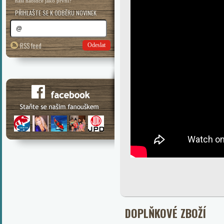
naší nabídce jako první?
PŘIHLAŠTE SE K ODBĚRU NOVINEK
RSS feed
Odeslat
DOPLŇKOVÉ ZBOŽÍ