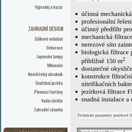
Výprodej a bazar
účinná mechanická 
profesionální řešen
ZAHRADNÍ DESIGN
účinný předfiltr pr
mechanická filtrac
Dálkové ovládání
nerezové síto zain
Dekorace
biologická filtrac
Japonské lampy
2
přibližně 150 m
Mlhovače
dostatečné okysliče
Neviditelný obrubník
konstrukce filtrač
Osvětlení jezírka
nitrifikačních bakte
jezírková filtrace 
Plovoucí fontány
snadná instalace a
Vodní chrliče
Zahradní zásuvky
Technické parametry jezírkové f