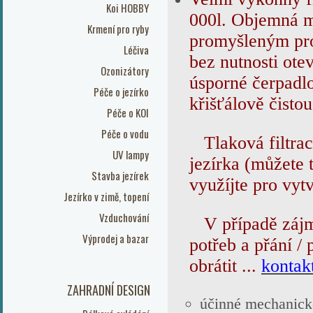
Koi HOBBY
000l. Objemná me
Krmení pro ryby
promyšleným pro
Léčiva
bez nutnosti oteví
Ozonizátory
úsporné čerpadl
Péče o jezírko
křišťálově čisto
Péče o KOI
Péče o vodu
Tlaková filtrac
UV lampy
jezírka (můžete 
Stavba jezírek
využíjte pro vyt
Jezírko v zimě, topení
Vzduchování
V případě zájm
Výprodej a bazar
potřeb a přání / 
obrátit ...
kontak
ZAHRADNÍ DESIGN
účinné mechanicko