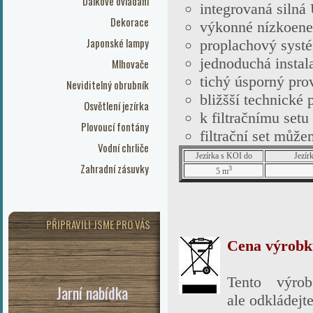
Dálkové ovládání
integrovaná siln
Dekorace
výkonné nízkoene
Japonské lampy
proplachový systé
jednoduchá instal
Mlhovače
tichý úsporný pro
Neviditelný obrubník
bližšší technické
Osvětlení jezírka
k filtračnímu setu
Plovoucí fontány
filtrační set můž
Vodní chrliče
Jezírka s KOI do
Jezír
Zahradní zásuvky
3
5 m
PŘIPRAVILI JSME PRO VÁS
Cena výrobku
Tento výro
Jarní nabídka
ale
odkládejt