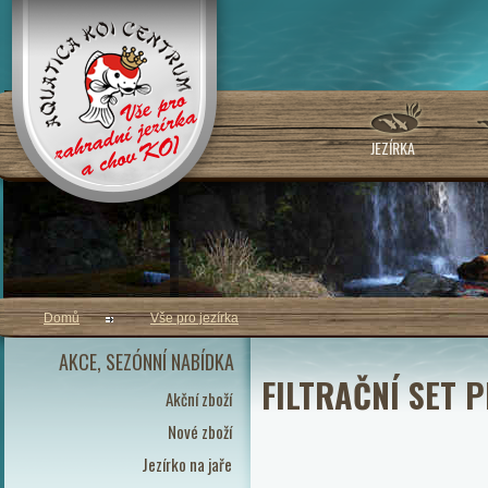
JEZÍRKA
Domů
Vše pro jezírka
AKCE, SEZÓNNÍ NABÍDKA
FILTRAČNÍ SET 
Akční zboží
Nové zboží
Jezírko na jaře