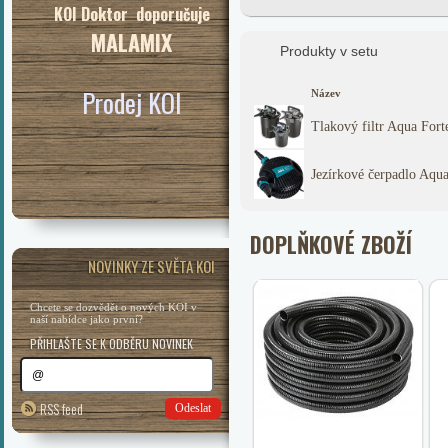
KOI Doktor doporučuje
MALAMIX
Produkty v setu
Prodej KOI
Název
Tlakový filtr Aqua For
Jezírkové čerpadlo Aqua
DOPLŇKOVÉ ZBOŽÍ
NOVINKY ZE SVĚTA KOI
Chcete se dozvědět o nových KOI v
naší nabídce jako první?
PŘIHLAŠTE SE K ODBĚRU NOVINEK
RSS feed
Odeslat