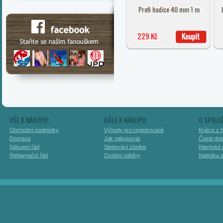
Profi hadice 40 mm 1 m
229 Kč
VŠE K NÁKUPU:
DÁLE K NÁKUPU:
O SPOLE
Obchodní podmínky
Výhody pro registrované
Krátce z h
Doprava
Jak nakupovat
Časté dot
Nákupní řád
Sledování zásilek
Klientské
Reklamační řád
Osobní odběry
Nabídka 