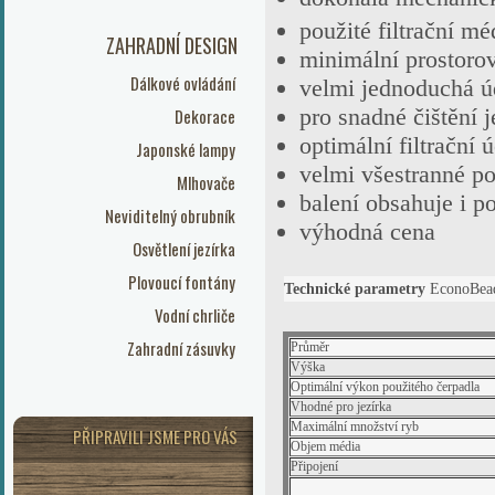
použité filtrační m
ZAHRADNÍ DESIGN
minimální prostoro
Dálkové ovládání
velmi jednoduchá úd
pro snadné čištění 
Dekorace
optimální filtrační 
Japonské lampy
velmi všestranné pou
Mlhovače
balení obsahuje i p
Neviditelný obrubník
výhodná cena
Osvětlení jezírka
Plovoucí fontány
Technické parametry
EconoBead
Vodní chrliče
Zahradní zásuvky
Průměr
Výška
Optimální výkon použitého čerpadla
Vhodné pro jezírka
Maximální množství ryb
PŘIPRAVILI JSME PRO VÁS
Objem média
Připojení