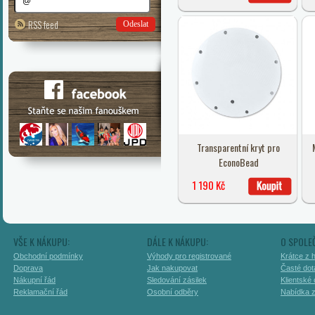
RSS feed
Odeslat
Transparentní kryt pro
EconoBead
1 190 Kč
VŠE K NÁKUPU:
DÁLE K NÁKUPU:
O SPOLE
Obchodní podmínky
Výhody pro registrované
Krátce z h
Doprava
Jak nakupovat
Časté dot
Nákupní řád
Sledování zásilek
Klientské
Reklamační řád
Osobní odběry
Nabídka 