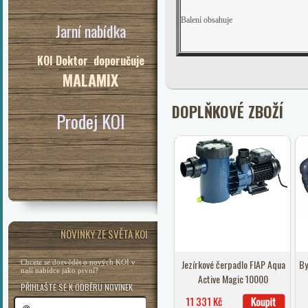
Balení obsahuje
Jarní nabídka
KOI Doktor doporučuje
MALAMIX
DOPLŇKOVÉ ZBOŽÍ
Prodej KOI
NOVINKY ZE SVĚTA KOI
Jezírkové čerpadlo FIAP Aqua
By
Chcete se dozvědět o nových KOI v
naší nabídce jako první?
Active Magic 10000
PŘIHLAŠTE SE K ODBĚRU NOVINEK
11 331 Kč