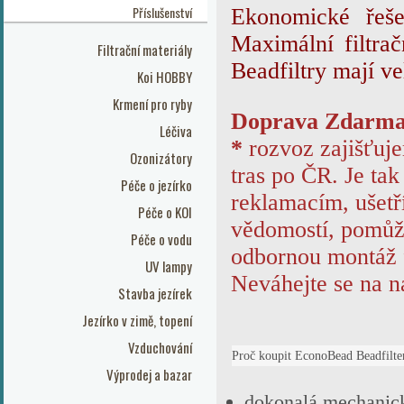
Příslušenství
Ekonomické řeše
Maximální filtra
Filtrační materiály
Beadfiltry mají v
Koi HOBBY
Krmení pro ryby
Doprava Zdarm
Léčiva
*
rozvoz zajišťuj
Ozonizátory
tras po ČR. Je tak
Péče o jezírko
reklamacím, ušetř
Péče o KOI
vědomostí, pomůž
Péče o vodu
odbornou montáž 
UV lampy
Neváhejte se na ná
Stavba jezírek
Jezírko v zimě, topení
Vzduchování
Proč koupit EconoBead Beadfilte
Výprodej a bazar
dokonalá mechanická