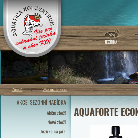
JEZÍRKA
Domů
Vše pro jezírka
AKCE, SEZÓNNÍ NABÍDKA
AQUAFORTE ECO
Akční zboží
Nové zboží
Jezírko na jaře