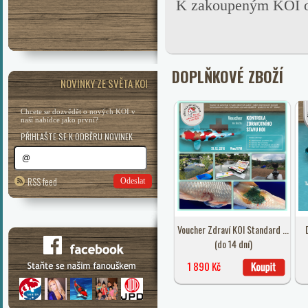
K zakoupeným KOI obd
DOPLŇKOVÉ ZBOŽÍ
NOVINKY ZE SVĚTA KOI
Chcete se dozvědět o nových KOI v
naší nabídce jako první?
PŘIHLAŠTE SE K ODBĚRU NOVINEK
RSS feed
Odeslat
Voucher Zdraví KOI Standard ...
(do 14 dní)
1 890 Kč