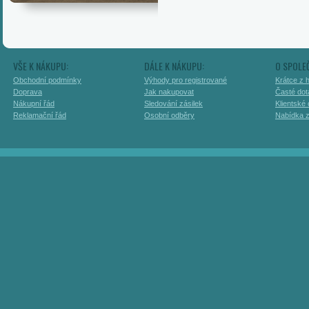
VŠE K NÁKUPU:
DÁLE K NÁKUPU:
O SPOLE
Obchodní podmínky
Výhody pro registrované
Krátce z h
Doprava
Jak nakupovat
Časté dot
Nákupní řád
Sledování zásilek
Klientské
Reklamační řád
Osobní odběry
Nabídka 