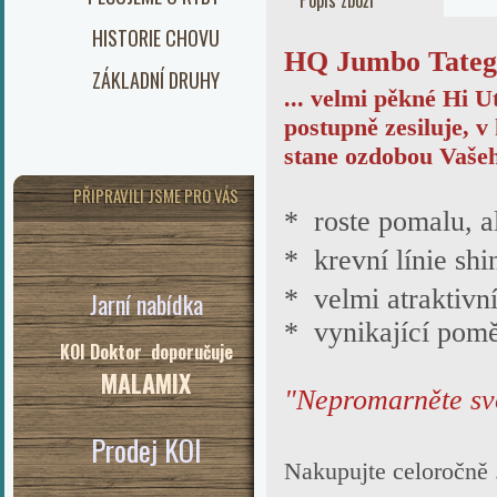
Popis zboží
HISTORIE CHOVU
HQ Jumbo Tatego
ZÁKLADNÍ DRUHY
... velmi pěkné Hi U
postupně zesiluje, v
stane ozdobou
Vašeh
PŘIPRAVILI JSME PRO VÁS
* roste pomalu, al
* krevní línie sh
* velmi atraktivní
Jarní nabídka
* vynikající poměr
KOI Doktor doporučuje
MALAMIX
"Nepromarněte svo
Prodej KOI
Nakupujte celoročně