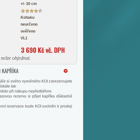
+/- 30 cm
Kohaku
neurčeno
ověřeno
VL1
3 690 Kč vč. DPH
nelze objednat.
 KAPŘÍKA
áře si svého vysněného KOI zarezervujete
skáte tak :
s nikdo při nákupu nepředběhne
asovou rezervu si přijet kapříka důkladně
enní rezervace bude KOI uvolněn k prodeji