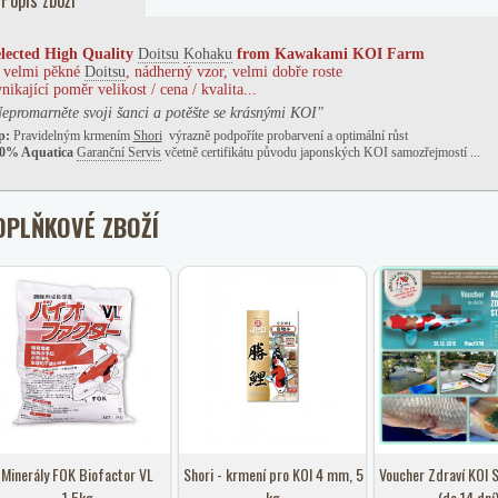
Popis zboží
lected
High Quality
Doitsu
Kohaku
from
Kawakami KOI Farm
. velmi pěkné
Doitsu
, nádherný vzor, velmi dobře roste
nikající poměr velikost / cena / kvalita...
epromarněte svoji šanci a potěšte se krásnými KOI"
p:
Pravidelným krmením
Shori
výrazně podpoříte probarvení a optimální růst
0% Aquatica
Garanční Servis
včetně certifikátu původu japonských KOI samozřejmostí ...
OPLŇKOVÉ ZBOŽÍ
Minerály FOK Biofactor VL
Shori - krmení pro KOI 4 mm, 5
Voucher Zdraví KOI S
1,5kg
kg
(do 14 dní