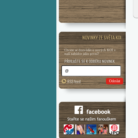
NOVINKY ZE SVĚTA KOI
Chcete se dozvědět o nových KOI v
naší nabídce jako první?
PŘIHLAŠTE SE K ODBĚRU NOVINEK
RSS feed
Odeslat