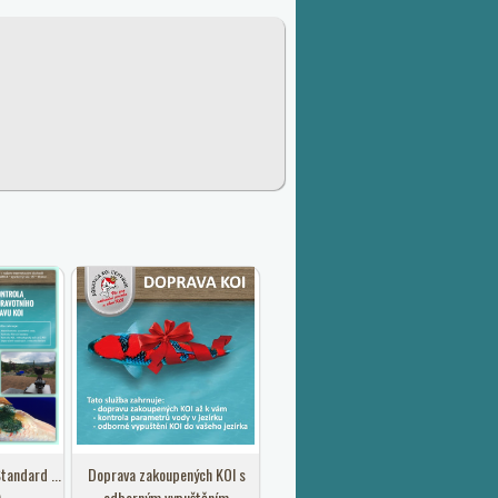
tandard ...
Doprava zakoupených KOI s
)
odborným vypuštěním