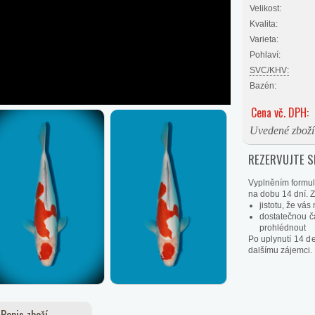
Velikost:
Kvalita:
Varieta:
Pohlaví:
SVC/KHV:
Bazén:
Cena vč. DPH:
Uvedené zboží 
REZERVUJTE SI
Vyplněním formul
na dobu 14 dní. Zí
jistotu, že vá
dostatečnou č
prohlédnout
Po uplynutí 14 d
dalšímu zájemci.