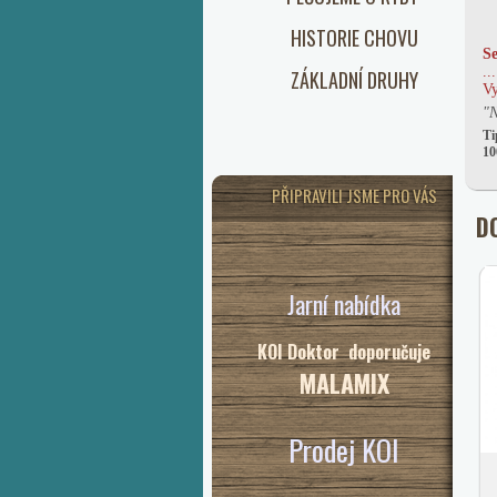
HISTORIE CHOVU
Se
..
ZÁKLADNÍ DRUHY
Vy
"N
Ti
10
PŘIPRAVILI JSME PRO VÁS
D
Jarní nabídka
KOI Doktor doporučuje
MALAMIX
Prodej KOI