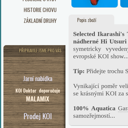
HISTORIE CHOVU
Popis zboží
ZÁKLADNÍ DRUHY
Selected Ikarashi's
nádherné Hi Utsuri
symetricky vyveden
PŘIPRAVILI JSME PRO VÁS
evropské KOI show..
Tip:
Přidejte trochu
S
Jarní nabídka
Vynikající poměr veli
KOI Doktor doporučuje
se krásnými KOI za s
MALAMIX
100% Aquatica
Gar
Prodej KOI
samozřejmostí...