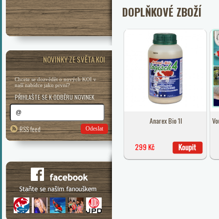
DOPLŇKOVÉ ZBOŽÍ
NOVINKY ZE SVĚTA KOI
Chcete se dozvědět o nových KOI v
naší nabídce jako první?
PŘIHLAŠTE SE K ODBĚRU NOVINEK
Anarex Bio 1l
Vo
RSS feed
Odeslat
299 Kč