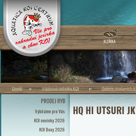
JEZÍRKA
Domů
Výběrová nabídka KOI
Galerie prodaných K
PRODEJ RYB
HQ HI UTSURI JK
Vybíráme pro Vás
KOI novinky 2026
KOI Boxy 2026