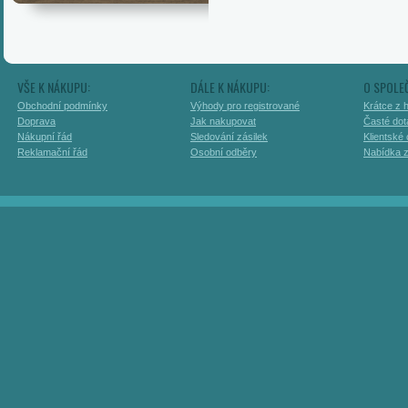
VŠE K NÁKUPU:
DÁLE K NÁKUPU:
O SPOLE
Obchodní podmínky
Výhody pro registrované
Krátce z h
Doprava
Jak nakupovat
Časté dot
Nákupní řád
Sledování zásilek
Klientské
Reklamační řád
Osobní odběry
Nabídka 