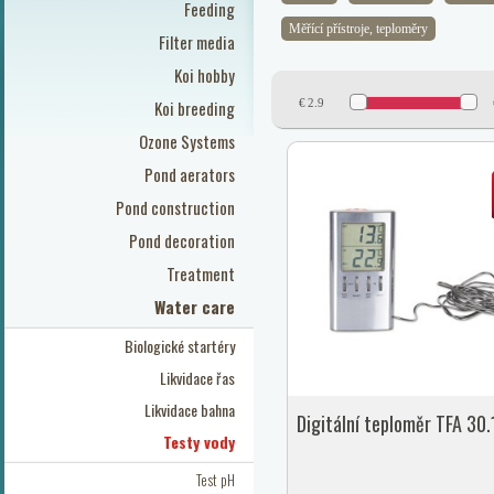
Feeding
Měřící přístroje, teploměry
Filter media
Koi hobby
Koi breeding
€
2.9
Ozone Systems
Pond aerators
Pond construction
Pond decoration
Treatment
Water care
Biologické startéry
Likvidace řas
Likvidace bahna
Digitální teploměr TFA 30
Testy vody
Test pH