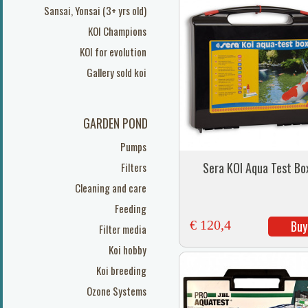
Sansai, Yonsai (3+ yrs old)
KOI Champions
KOI for evolution
Gallery sold koi
GARDEN POND
Pumps
Sera KOI Aqua Test Bo
Filters
Cleaning and care
Feeding
€ 120,4
Buy
Filter media
Koi hobby
Koi breeding
Ozone Systems