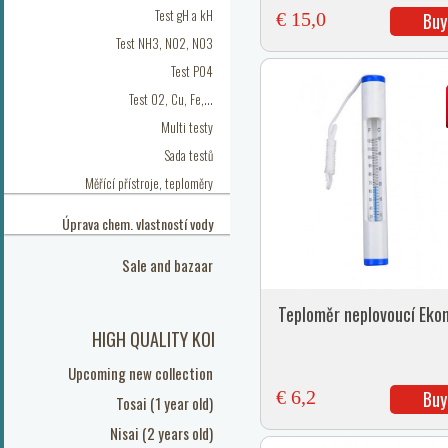
Test gH a kH
€ 15,0
Buy
Test NH3, NO2, NO3
Test PO4
Test O2, Cu, Fe,...
Multi testy
Sada testů
Měřící přístroje, teploměry
Úprava chem. vlastností vody
Sale and bazaar
Teploměr neplovoucí Eko
HIGH QUALITY KOI
Upcoming new collection
€ 6,2
Buy
Tosai (1 year old)
Nisai (2 years old)