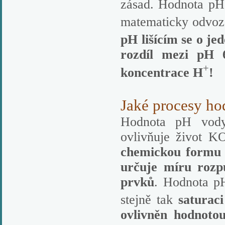
zásad.
Hodnota pH 
matematicky odvoz
pH lišícím se o je
rozdíl mezi pH 
+
koncentrace H
!
Jaké procesy ho
Hodnota pH vody 
ovlivňuje život K
chemickou formu 
určuje míru rozpu
prvků
. Hodnota 
stejně tak
saturac
ovlivněn hodnoto