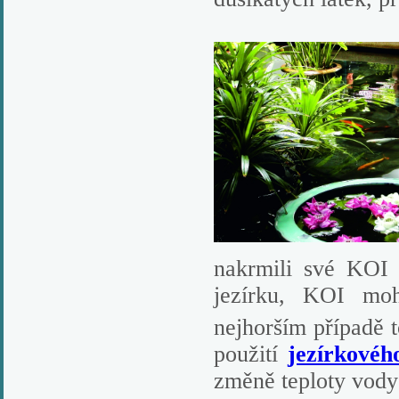
nakrmili své KOI 
jezírku, KOI moh
nejhorším případě 
použití
jezírkovéh
změně teploty vody