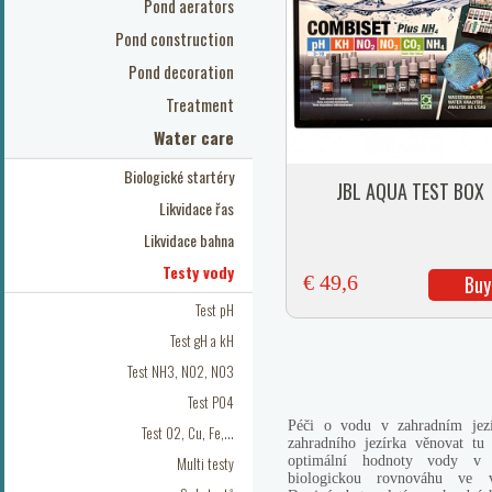
Pond aerators
Pond construction
Pond decoration
Treatment
Water care
Biologické startéry
JBL AQUA TEST BOX
Likvidace řas
Likvidace bahna
Testy vody
€ 49,6
Buy
Test pH
Test gH a kH
Test NH3, NO2, NO3
Test PO4
Péči o vodu v zahradním jez
Test O2, Cu, Fe,...
zahradního jezírka věnovat tu
Multi testy
optimální hodnoty vody v z
biologickou rovnováhu ve v