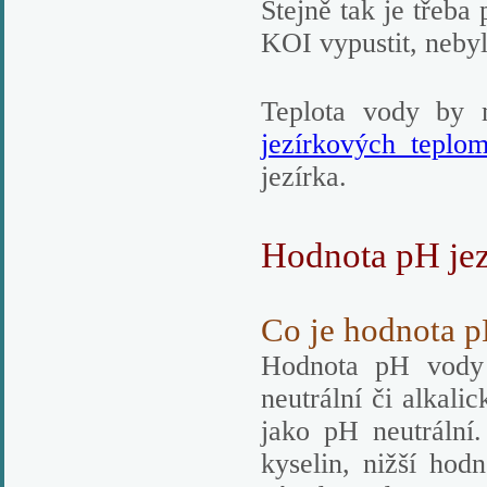
Stejně tak je třeba
KOI vypustit, nebyla
Teplota vody by m
jezírkových teplo
jezírka.
Hodnota pH je
Co je hodnota 
Hodnota pH vody 
neutrální či alkali
jako pH neutrální
kyselin, nižší ho