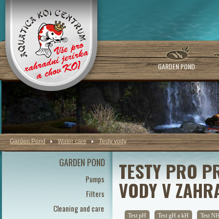
GARDEN POND
Garden Pond
Water care
Testy vody
GARDEN POND
TESTY PRO P
Pumps
VODY V ZAHR
Filters
Cleaning and care
Test pH
Test gH a kH
Test N