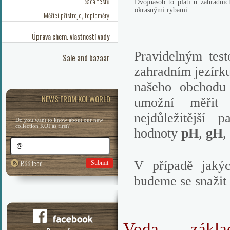
Sada testů
Dvojnásob to platí u zahradníc
okrasnými rybami.
Měřící přístroje, teploměry
Úprava chem. vlastností vody
Pravidelným tes
Sale and bazaar
zahradním jezírk
našeho obchodu 
NEWS FROM KOI WORLD
umožní měřit 
nejdůležitější
Do you want to know about our new
collection KOI as first?
hodnoty
pH
,
gH
,
RSS feed
V případě jakýc
Submit
budeme se snažit
Voda - zákla