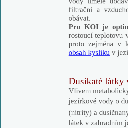
vody uměle dodá
filtrační a vzduch
obávat.
Pro KOI je optim
rostoucí teplotovu 
proto
zejména v le
obsah kyslíku
v jez
Dusíkaté látky 
Vlivem metabolický
jezírkové vody o 
(nitrity) a dusična
látek v zahradním 