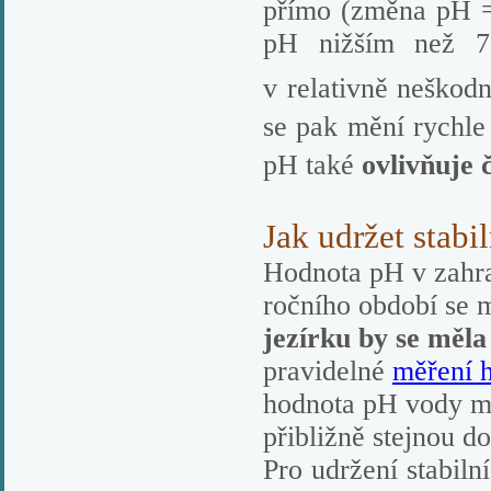
přímo (změna pH =
pH nižším než 7
v relativně neško
se pak mění rychl
pH také
ovlivňuje 
Jak udržet stab
Hodnota pH v zahrad
ročního období se 
jezírku by se měla
pravidelné
měření 
hodnota pH vody mě
přibližně stejnou d
Pro udržení stabiln