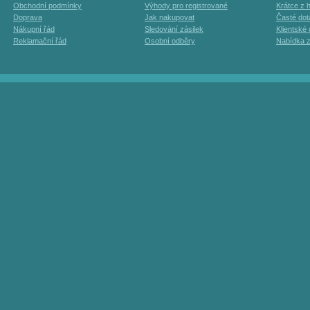
Obchodní podmínky
Výhody pro registrované
Krátce z h
Doprava
Jak nakupovat
Časté dot
Nákupní řád
Sledování zásilek
Klientské
Reklamační řád
Osobní odběry
Nabídka 