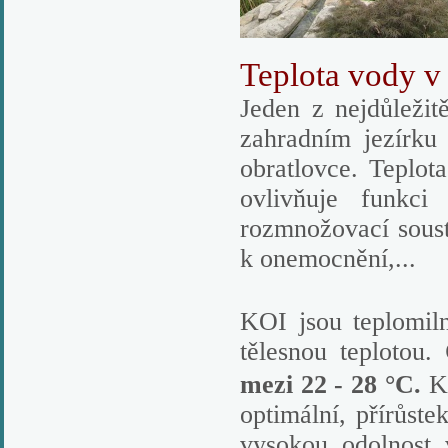
Teplota vody v
Jeden z nejdůležit
zahradním jezírku
obratlovce. Teplota
ovlivňuje funkci 
rozmnožovací sousta
k onemocnění,...
KOI jsou teplomilní
tělesnou teplotou.
mezi 22 - 28 °C.
K
optimální, přírůst
vysokou odolnost 