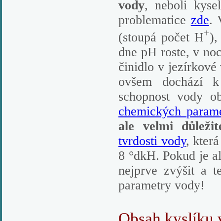
vody
, neboli kyse
problematice
zde
. 
+
(stoupá počet H
),
dne pH roste, v noc
činidlo v jezírkové
ovšem dochází k 
schopnost vody o
chemických param
ale velmi důleži
tvrdosti vody
, kter
8 °dkH. Pokud je alk
nejprve zvýšit a 
parametry vody!
Obsah kyslíku 