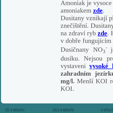
Amoniak je vysoce t
amoniakem
zde
.
Dusitany vznikají p
znečištění. Dusitan
na zdraví ryb
zde
. 
v dobře fungujícím
-
Dusičnany NO
3
dusíku. Nejsou p
vystaveni
vysoké 
zahradním jezír
mg/l.
Menší KOI rea
KOI.
VŠE K NÁKUPU:
DÁLE K NÁKUPU:
O SPOLE