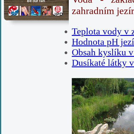
zahradním jezí
Teplota vody v 
Hodnota pH jez
Obsah kyslíku v
Dusíkaté látky v