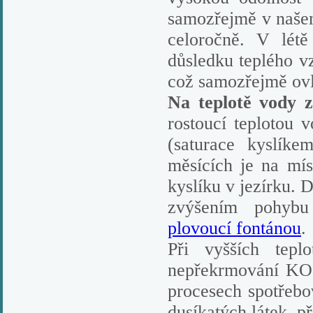
samozřejmě v naše
celoročně. V létě
důsledku teplého vz
což samozřejmě ovl
Na teplotě vody z
rostoucí teplotou 
(saturace kyslíke
měsících je na mís
kyslíku v jezírku. 
zvýšením pohybu
plovoucí fontánou
.
Při vyšších tepl
nepřekrmování KOI.
procesech spotřebo
dusíkatých látek, 