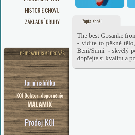
HISTORIE CHOVU
Popis zboží
ZÁKLADNÍ DRUHY
The best Gosanke fro
- vidíte to pěkné těl
Beni/Sumi - skvělý po
PŘIPRAVILI JSME PRO VÁS
dopřejte si kva
Jarní nabídka
KOI Doktor doporučuje
MALAMIX
Prodej KOI