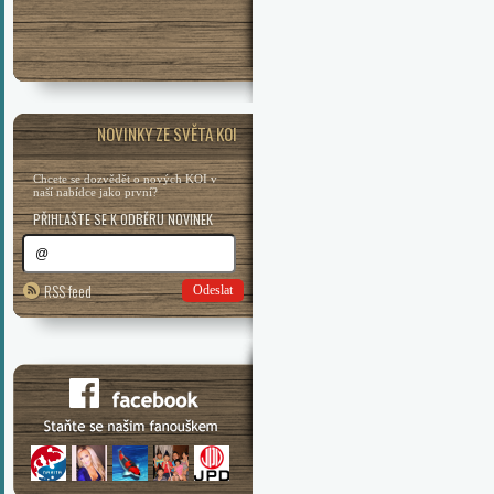
NOVINKY ZE SVĚTA KOI
Chcete se dozvědět o nových KOI v
naší nabídce jako první?
PŘIHLAŠTE SE K ODBĚRU NOVINEK
RSS feed
Odeslat