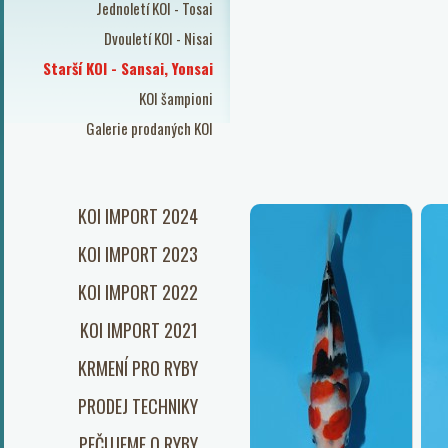
Jednoletí KOI - Tosai
Dvouletí KOI - Nisai
Starší KOI - Sansai, Yonsai
KOI šampioni
Galerie prodaných KOI
KOI IMPORT 2024
KOI IMPORT 2023
KOI IMPORT 2022
KOI IMPORT 2021
KRMENÍ PRO RYBY
PRODEJ TECHNIKY
PEČUJEME O RYBY