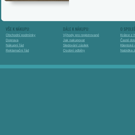
VŠE K NÁKUPU:
DÁLE K NÁKUPU:
O SPOLE
Obchodní podmínky
Výhody pro registrované
Krátce z h
Doprava
Jak nakupovat
Časté dot
Nákupní řád
Sledování zásilek
Klientské
Reklamační řád
Osobní odběry
Nabídka 