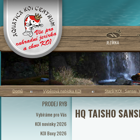
JEZÍRKA
Domů
Výběrová nabídka KOI
Starší KOI - Sansai, 
PRODEJ RYB
HQ TAISHO SANS
Vybíráme pro Vás
KOI novinky 2026
KOI Boxy 2026