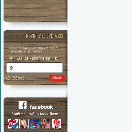
NOVINKY ZE SVĚTA KOI
Chcete se dozvědět o nových KOI v
naší nabídce jako první?
PŘIHLAŠTE SE K ODBĚRU NOVINEK
RSS feed
Odeslat