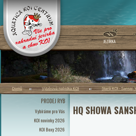
JEZÍRKA
Domů
Výběrová nabídka KOI
Starší KOI - Sansai, 
PRODEJ RYB
HQ SHOWA SANS
Vybíráme pro Vás
KOI novinky 2026
KOI Boxy 2026