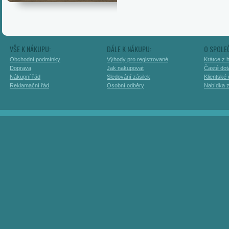
VŠE K NÁKUPU:
DÁLE K NÁKUPU:
O SPOLE
Obchodní podmínky
Výhody pro registrované
Krátce z h
Doprava
Jak nakupovat
Časté dot
Nákupní řád
Sledování zásilek
Klientské
Reklamační řád
Osobní odběry
Nabídka 