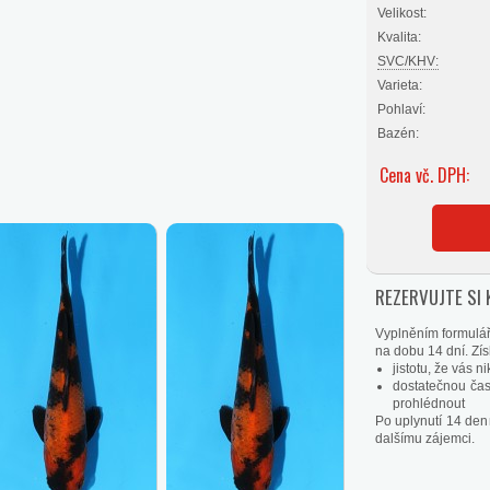
Velikost:
Kvalita:
SVC/KHV:
Varieta:
Pohlaví:
Bazén:
Cena vč. DPH:
REZERVUJTE SI 
Vyplněním formulář
na dobu 14 dní. Získ
jistotu, že vás 
dostatečnou čas
prohlédnout
Po uplynutí 14 den
dalšímu zájemci.