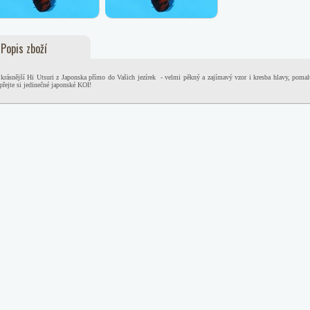
Popis zboží
krásnější Hi Utsuri z Japonska přímo do Vašich jezírek - velmi pěkný a zajímavý vzor i kresba hlavy, pomal
řejte si jedinečné japonské KOI!