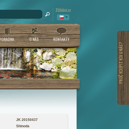
Přihlásit se
PORADNA
O NÁS
KONTAKTY
PROČ KOUPIT KOI U NÁS?
JK 20150437
Shinoda