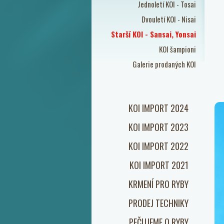
Jednoletí KOI - Tosai
Dvouletí KOI - Nisai
Starší KOI - Sansai, Yonsai
KOI šampioni
Galerie prodaných KOI
KOI IMPORT 2024
KOI IMPORT 2023
KOI IMPORT 2022
KOI IMPORT 2021
KRMENÍ PRO RYBY
PRODEJ TECHNIKY
PEČUJEME O RYBY