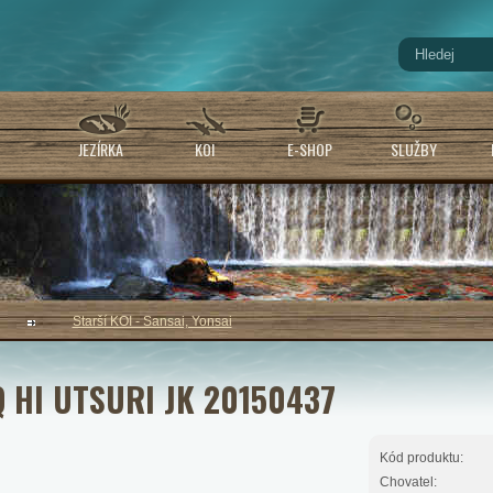
JEZÍRKA
KOI
E-SHOP
SLUŽBY
Starší KOI - Sansai, Yonsai
 HI UTSURI JK 20150437
Kód produktu:
Chovatel: