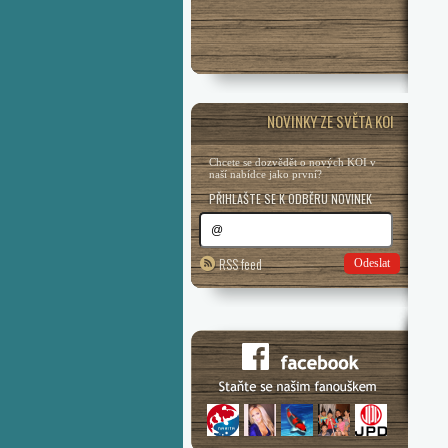
NOVINKY ZE SVĚTA KOI
Chcete se dozvědět o nových KOI v
naší nabídce jako první?
PŘIHLAŠTE SE K ODBĚRU NOVINEK
RSS feed
Odeslat