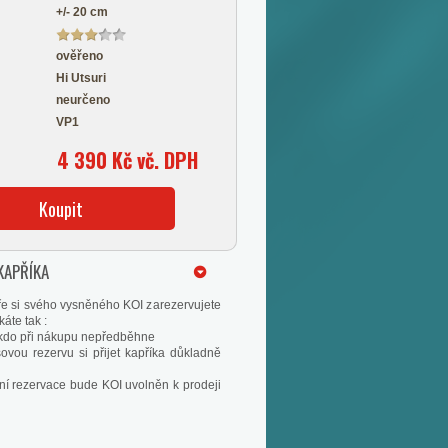
+/- 20 cm
ověřeno
Hi Utsuri
neurčeno
VP1
4 390 Kč vč. DPH
Koupit
KAPŘÍKA
e si svého vysněného KOI zarezervujete
áte tak :
nikdo při nákupu nepředběhne
ovou rezervu si přijet kapříka důkladně
ní rezervace bude KOI uvolněn k prodeji