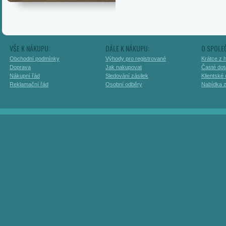
VŠE K NÁKUPU:
DÁLE K NÁKUPU:
O SPOLE
Obchodní podmínky
Výhody pro registrované
Krátce z h
Doprava
Jak nakupovat
Časté dot
Nákupní řád
Sledování zásilek
Klientské
Reklamační řád
Osobní odběry
Nabídka 