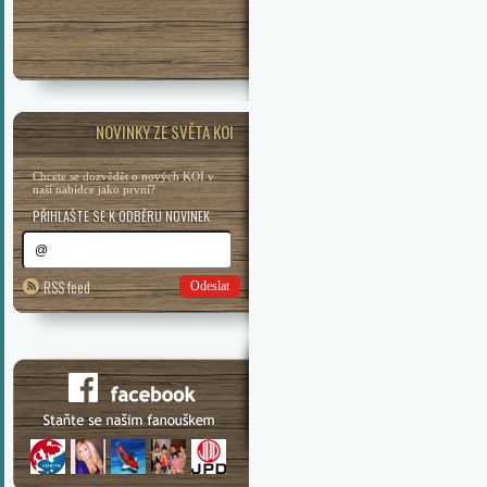
NOVINKY ZE SVĚTA KOI
Chcete se dozvědět o nových KOI v
naší nabídce jako první?
PŘIHLAŠTE SE K ODBĚRU NOVINEK
RSS feed
Odeslat