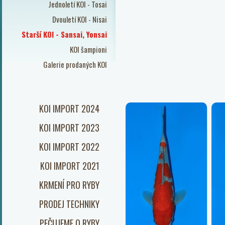
Jednoletí KOI - Tosai
Dvouletí KOI - Nisai
Starší KOI - Sansai, Yonsai
KOI šampioni
Galerie prodaných KOI
KOI IMPORT 2024
KOI IMPORT 2023
KOI IMPORT 2022
KOI IMPORT 2021
KRMENÍ PRO RYBY
PRODEJ TECHNIKY
PEČUJEME O RYBY