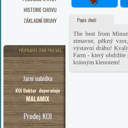
HISTORIE CHOVU
Popis zboží
ZÁKLADNÍ DRUHY
The best from Minum
ztmavne, pěkný vzor
výstavní dráhu!
Kvali
PŘIPRAVILI JSME PRO VÁS
Farm - který obdržíte 
krásným klenotem!
Jarní nabídka
KOI Doktor doporučuje
MALAMIX
Prodej KOI