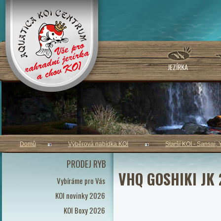
JEZÍRKA
Domů
Výběrová nabídka KOI
Starší KOI - Sansai, 
PRODEJ RYB
VHQ GOSHIKI JK
Vybíráme pro Vás
KOI novinky 2026
KOI Boxy 2026