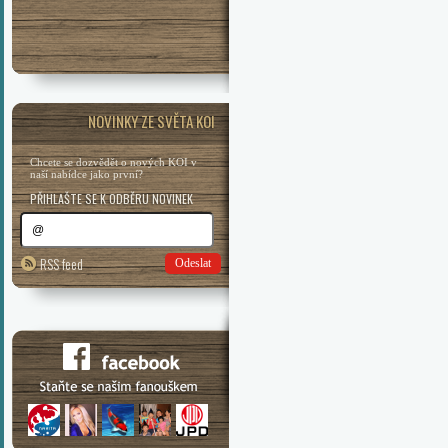
NOVINKY ZE SVĚTA KOI
Chcete se dozvědět o nových KOI v
naší nabídce jako první?
PŘIHLAŠTE SE K ODBĚRU NOVINEK
RSS feed
Odeslat