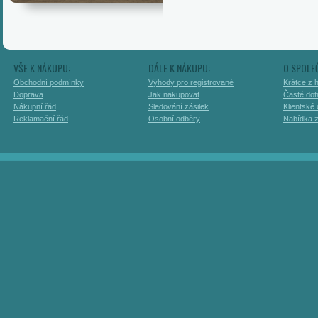
VŠE K NÁKUPU:
DÁLE K NÁKUPU:
O SPOLE
Obchodní podmínky
Výhody pro registrované
Krátce z h
Doprava
Jak nakupovat
Časté dot
Nákupní řád
Sledování zásilek
Klientské
Reklamační řád
Osobní odběry
Nabídka 