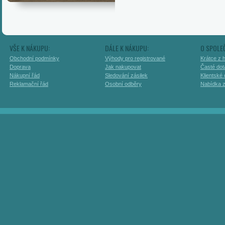
VŠE K NÁKUPU:
DÁLE K NÁKUPU:
O SPOLE
Obchodní podmínky
Výhody pro registrované
Krátce z h
Doprava
Jak nakupovat
Časté dot
Nákupní řád
Sledování zásilek
Klientské
Reklamační řád
Osobní odběry
Nabídka 