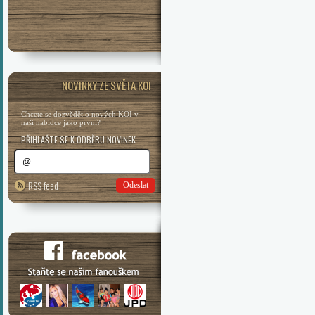
NOVINKY ZE SVĚTA KOI
Chcete se dozvědět o nových KOI v
naší nabídce jako první?
PŘIHLAŠTE SE K ODBĚRU NOVINEK
RSS feed
Odeslat