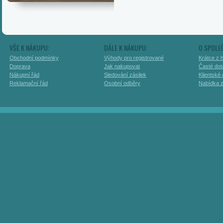
VŠE K NÁKUPU:
DÁLE K NÁKUPU:
O SPOLE
Obchodní podmínky
Výhody pro registrované
Krátce z h
Doprava
Jak nakupovat
Časté dot
Nákupní řád
Sledování zásilek
Klientské
Reklamační řád
Osobní odběry
Nabídka 