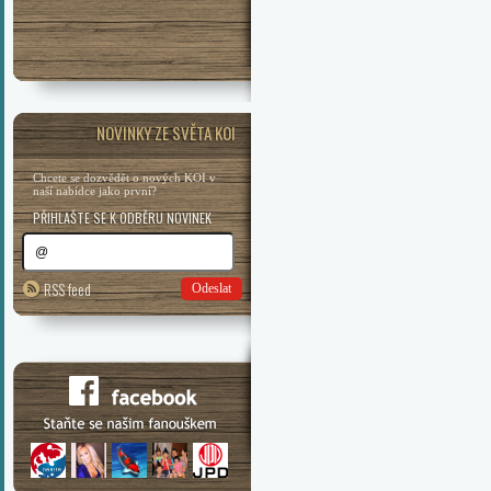
NOVINKY ZE SVĚTA KOI
Chcete se dozvědět o nových KOI v
naší nabídce jako první?
PŘIHLAŠTE SE K ODBĚRU NOVINEK
RSS feed
Odeslat