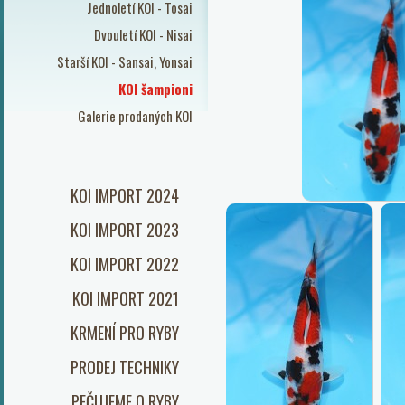
Jednoletí KOI - Tosai
Dvouletí KOI - Nisai
Starší KOI - Sansai, Yonsai
KOI šampioni
Galerie prodaných KOI
KOI IMPORT 2024
KOI IMPORT 2023
KOI IMPORT 2022
KOI IMPORT 2021
KRMENÍ PRO RYBY
PRODEJ TECHNIKY
PEČUJEME O RYBY