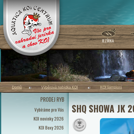
JEZÍRKA
Domů
Výběrová nabídka KOI
KOI šampioni
PRODEJ RYB
SHQ SHOWA JK 2
Vybíráme pro Vás
KOI novinky 2026
KOI Boxy 2026