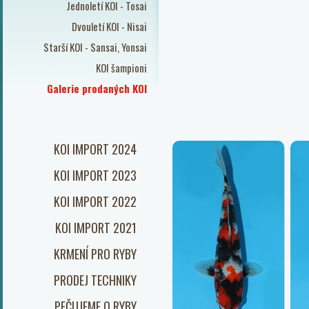
Jednoletí KOI - Tosai
Dvouletí KOI - Nisai
Starší KOI - Sansai, Yonsai
KOI šampioni
Galerie prodaných KOI
KOI IMPORT 2024
KOI IMPORT 2023
KOI IMPORT 2022
KOI IMPORT 2021
KRMENÍ PRO RYBY
PRODEJ TECHNIKY
PEČUJEME O RYBY