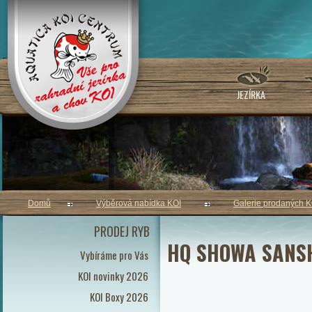
JEZÍRKA
Domů
Výběrová nabídka KOI
Galerie prodaných K
PRODEJ RYB
HQ SHOWA SANS
Vybíráme pro Vás
KOI novinky 2026
KOI Boxy 2026