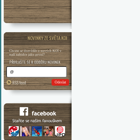
NOVINKY ZE SVĚTA KOI
Chcete se dozvědět o nových KOI v
naší nabídce jako první?
PŘIHLAŠTE SE K ODBĚRU NOVINEK
RSS feed
Odeslat