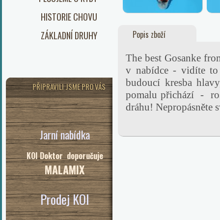
HISTORIE CHOVU
Popis zboží
ZÁKLADNÍ DRUHY
The best Gosanke fro
v nabídce - vidíte to
budoucí kresba hlavy
PŘIPRAVILI JSME PRO VÁS
pomalu přichází - ros
dráhu! Nepropásn
Jarní nabídka
KOI Doktor doporučuje
MALAMIX
Prodej KOI