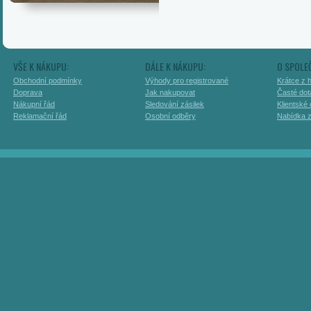
VŠE K NÁKUPU:
DÁLE K NÁKUPU:
O SPOLE
Obchodní podmínky
Výhody pro registrované
Krátce z h
Doprava
Jak nakupovat
Časté dot
Nákupní řád
Sledování zásilek
Klientské
Reklamační řád
Osobní odběry
Nabídka 