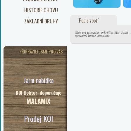
HISTORIE CHOVU
Popis zboží
ZÁKLADNÍ DRUHY
Něco pro milovníky světlejších Shir Utsuri -
opravdový živoucí drahokam!
PŘIPRAVILI JSME PRO VÁS
Jarní nabídka
KOI Doktor doporučuje
MALAMIX
Prodej KOI