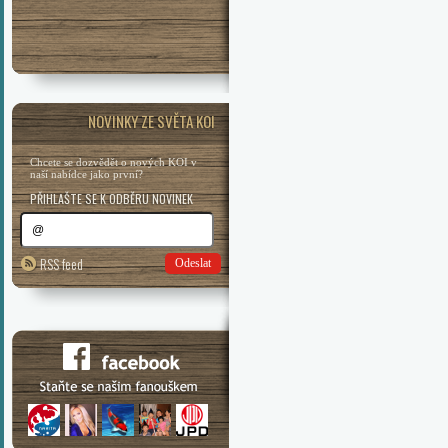
NOVINKY ZE SVĚTA KOI
Chcete se dozvědět o nových KOI v
naší nabídce jako první?
PŘIHLAŠTE SE K ODBĚRU NOVINEK
RSS feed
Odeslat