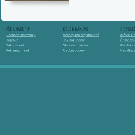
VŠE K NÁKUPU:
DÁLE K NÁKUPU:
O SPOLE
Obchodní podmínky
Výhody pro registrované
Krátce z h
Doprava
Jak nakupovat
Časté dot
Nákupní řád
Sledování zásilek
Klientské
Reklamační řád
Osobní odběry
Nabídka 