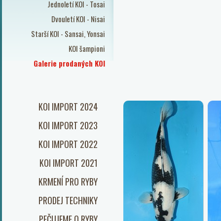
Jednoletí KOI - Tosai
Dvouletí KOI - Nisai
Starší KOI - Sansai, Yonsai
KOI šampioni
Galerie prodaných KOI
KOI IMPORT 2024
KOI IMPORT 2023
KOI IMPORT 2022
KOI IMPORT 2021
KRMENÍ PRO RYBY
PRODEJ TECHNIKY
PEČUJEME O RYBY