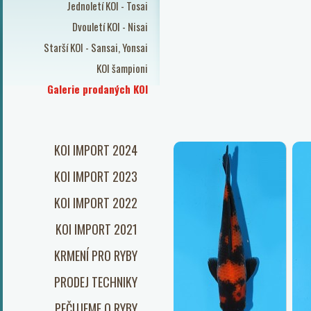
Jednoletí KOI - Tosai
Dvouletí KOI - Nisai
Starší KOI - Sansai, Yonsai
KOI šampioni
Galerie prodaných KOI
KOI IMPORT 2024
KOI IMPORT 2023
KOI IMPORT 2022
KOI IMPORT 2021
KRMENÍ PRO RYBY
PRODEJ TECHNIKY
PEČUJEME O RYBY