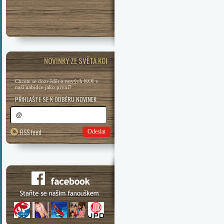
NOVINKY ZE SVĚTA KOI
Chcete se dozvědět o nových KOI v
naší nabídce jako první?
PŘIHLAŠTE SE K ODBĚRU NOVINEK
RSS feed
Odeslat