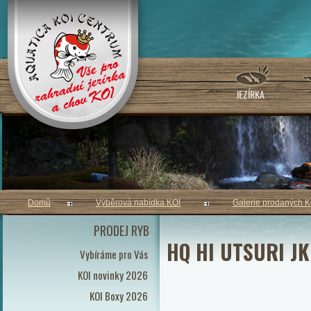
JEZÍRKA
Domů
Výběrová nabídka KOI
Galerie prodaných K
PRODEJ RYB
HQ HI UTSURI JK
Vybíráme pro Vás
KOI novinky 2026
KOI Boxy 2026