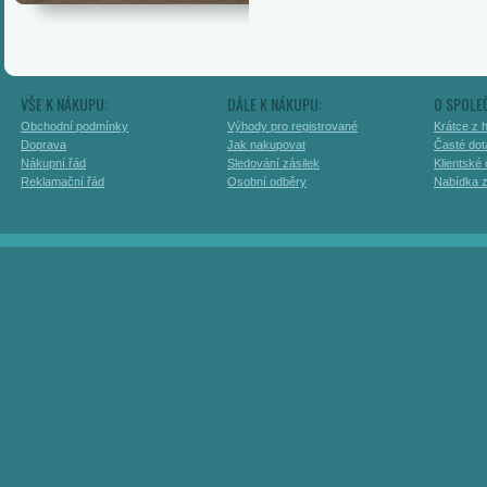
VŠE K NÁKUPU:
DÁLE K NÁKUPU:
O SPOLE
Obchodní podmínky
Výhody pro registrované
Krátce z h
Doprava
Jak nakupovat
Časté dot
Nákupní řád
Sledování zásilek
Klientské
Reklamační řád
Osobní odběry
Nabídka 