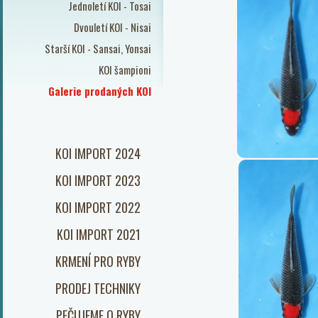
Jednoletí KOI - Tosai
Dvouletí KOI - Nisai
Starší KOI - Sansai, Yonsai
KOI šampioni
Galerie prodaných KOI
KOI IMPORT 2024
KOI IMPORT 2023
KOI IMPORT 2022
KOI IMPORT 2021
KRMENÍ PRO RYBY
PRODEJ TECHNIKY
PEČUJEME O RYBY