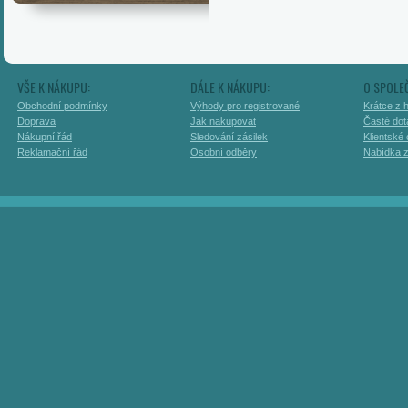
VŠE K NÁKUPU:
DÁLE K NÁKUPU:
O SPOLE
Obchodní podmínky
Výhody pro registrované
Krátce z h
Doprava
Jak nakupovat
Časté dot
Nákupní řád
Sledování zásilek
Klientské
Reklamační řád
Osobní odběry
Nabídka 