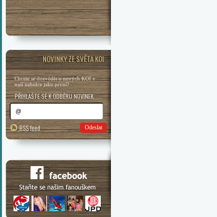
NOVINKY ZE SVĚTA KOI
Chcete se dozvědět o nových KOI v
naší nabídce jako první?
PŘIHLAŠTE SE K ODBĚRU NOVINEK
RSS feed
Odeslat