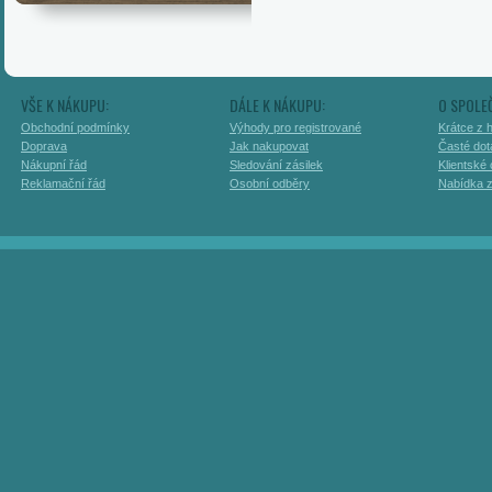
VŠE K NÁKUPU:
DÁLE K NÁKUPU:
O SPOLE
Obchodní podmínky
Výhody pro registrované
Krátce z h
Doprava
Jak nakupovat
Časté dot
Nákupní řád
Sledování zásilek
Klientské
Reklamační řád
Osobní odběry
Nabídka 