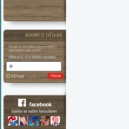
NOVINKY ZE SVĚTA KOI
Chcete se dozvědět o nových KOI v
naší nabídce jako první?
PŘIHLAŠTE SE K ODBĚRU NOVINEK
RSS feed
Odeslat