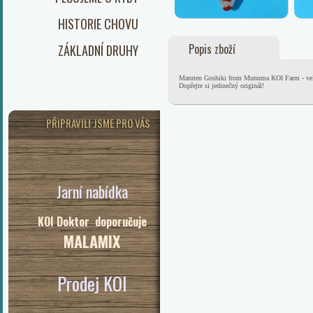
HISTORIE CHOVU
Popis zboží
ZÁKLADNÍ DRUHY
Maruten Goshiki from Munuma KOI Farm - velmi 
Dopřejte si jedinečný originál!
PŘIPRAVILI JSME PRO VÁS
Jarní nabídka
KOI Doktor doporučuje
MALAMIX
Prodej KOI