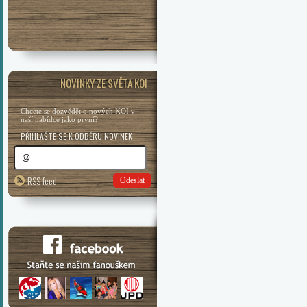
NOVINKY ZE SVĚTA KOI
Chcete se dozvědět o nových KOI v
naší nabídce jako první?
PŘIHLAŠTE SE K ODBĚRU NOVINEK
RSS feed
Odeslat