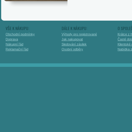
VŠE K NÁKUPU:
DÁLE K NÁKUPU:
O SPOLE
Obchodní podmínky
Výhody pro registrované
Krátce z h
Doprava
Jak nakupovat
Časté dot
Nákupní řád
Sledování zásilek
Klientské
Reklamační řád
Osobní odběry
Nabídka 