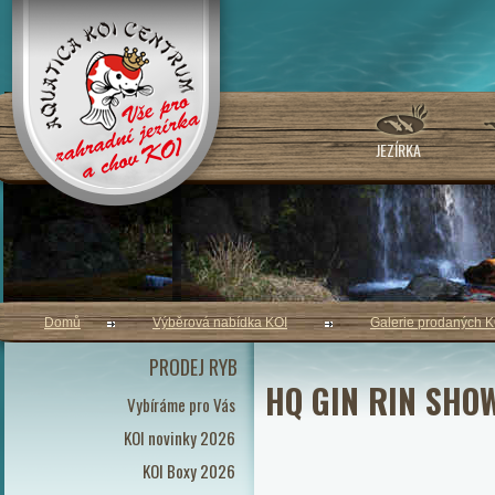
JEZÍRKA
Domů
Výběrová nabídka KOI
Galerie prodaných K
PRODEJ RYB
HQ GIN RIN SHO
Vybíráme pro Vás
KOI novinky 2026
KOI Boxy 2026