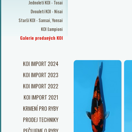
Jednoletí KOI - Tosai
Dvouletí KOI - Nisai
Starší KOI - Sansai, Yonsai
KOI šampioni
Galerie prodaných KOI
KOI IMPORT 2024
KOI IMPORT 2023
KOI IMPORT 2022
KOI IMPORT 2021
KRMENÍ PRO RYBY
PRODEJ TECHNIKY
PEČUJEME O RYBY