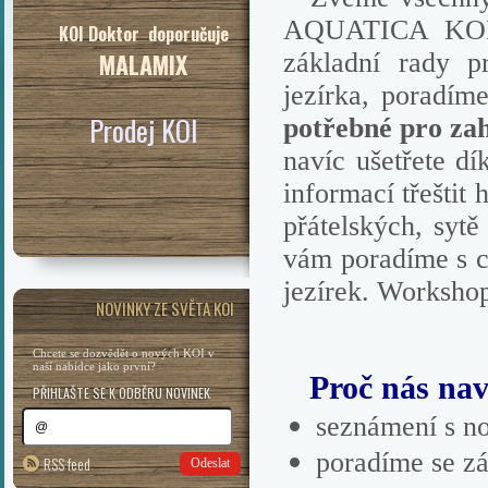
AQUATICA KOI 
KOI Doktor doporučuje
MALAMIX
základní rady p
jezírka, poradíme
Prodej KOI
potřebné pro zah
navíc ušetřete d
informací třeštit
přátelských, sytě
vám poradíme s c
jezírek. W
orksho
NOVINKY ZE SVĚTA KOI
Chcete se dozvědět o nových KOI v
naší nabídce jako první?
Proč nás navš
PŘIHLAŠTE SE K ODBĚRU NOVINEK
seznámení s n
poradíme se z
RSS feed
Odeslat