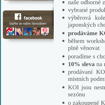
naše odborné z
vybrané produ
výběrová kol
japonských ch
prodáváme KO
během worksh
plně věnovat
poradíme s c
10% sleva
na 
prodávaní K
místních podm
KOI jsou nestr
sezónu
o zakoupené 