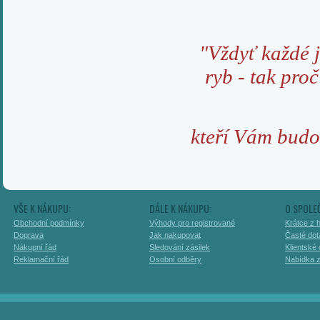
"Vždyť každé 
ryb - tak proč
kteří Vám budo
VŠE K NÁKUPU:
DÁLE K NÁKUPU:
O SPOLE
Obchodní podmínky
Výhody pro registrované
Krátce z h
Doprava
Jak nakupovat
Časté dot
Nákupní řád
Sledování zásilek
Klientské
Reklamační řád
Osobní odběry
Nabídka 