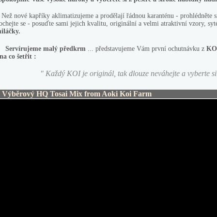
ež nové kapříky aklimatizujeme a prodělají řádnou karanténu - prohlédněte si z
ochejte se - posuďte sami jejich kvalitu, originální a velmi atraktivní vzory, syt
iláčky.
Servírujeme
malý předkrm
...
představujeme Vám
první ochutnávku z
KOI 
 na co šetřit :
"
Každý KOI je originál, tak dlouze neváhejte a
vyberte s
ýběrový HQ Tosai Mix from Aoki Koi Farm