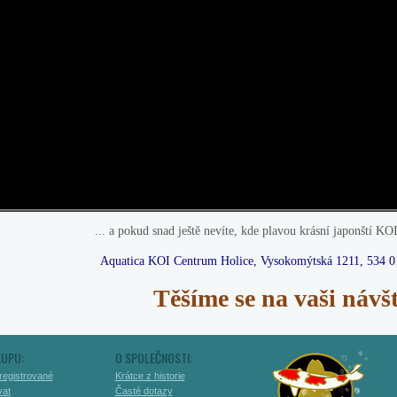
... a pokud snad ještě nevíte, kde plavou krásní japonští KO
Aquatica KOI Centrum Holice, Vysokomýtská 1211, 534 0
Těšíme se na vaši návš
KUPU:
O SPOLEČNOSTI:
registrované
Krátce z historie
vat
Časté dotazy