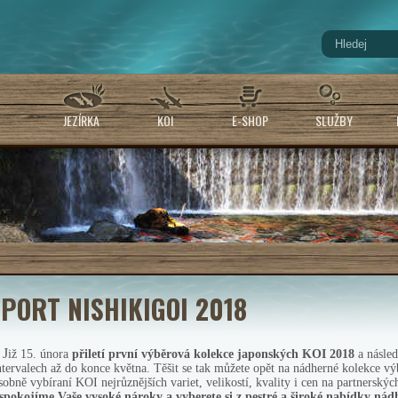
JEZÍRKA
KOI
E-SHOP
SLUŽBY
PORT NISHIKIGOI 2018
J
iž 15. února
přiletí první výběrová kolekce japonských KOI 2018
a násle
ntervalech až do konce května. Těšit se tak můžete opět na nádherné kolekce v
sobně vybíraní KOI
nejrůznějších variet, velikostí, kvality i cen
na partnerský
spokojíme Vaše vysoké nároky a vyberete si z pestré a široké nabídky nád