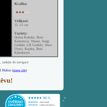
Kvalita:
Velikost:
12 -15 cm
Variety:
Doitsu Kohaku, Beni-
Kumonryu, Shusui, Asagi,
Goshiki, GR Goshiki, Shiro
Utsuri, Kujaku, Beni
Kykokuryu
I, zadejte do navigace
1 Holice
(
mapa zde
)
těvu!