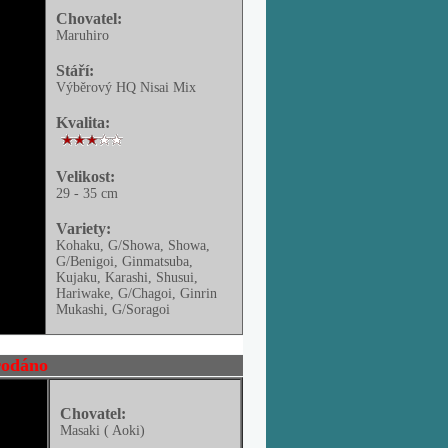
Chovatel:
Maruhiro
Stáří:
Výběrový HQ Nisai Mix
Kvalita:
Velikost:
29 - 35 cm
Variety:
Kohaku, G/Showa, Showa,
G/Benigoi, Ginmatsuba,
Kujaku, Karashi, Shusui,
Hariwake, G/Chagoi, Ginrin
Mukashi, G/Soragoi
odáno
Chovatel:
Masaki ( Aoki)