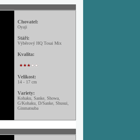
Chovatel:
Oyaji
Stáří:
Výběrový HQ Tosai Mix
Kvalita:
Velikost:
14 - 17 cm
Variety:
Kohaku, Sanke, Showa,
G/Kohaku, D/Sanke, Shusui,
Ginmatsuba