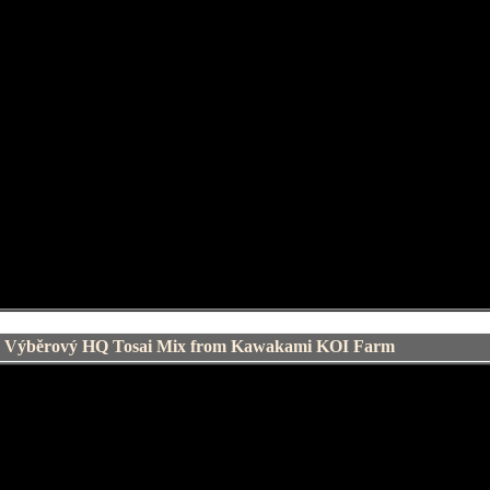
ýběrový HQ Tosai Mix from Kawakami KOI Farm