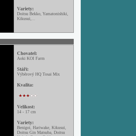
Variety:
Doitsu Bekko, Yamatonishiki,
Kikusui
,...
Chovatel:
Aoki KOI Farm
Stáří:
Výběrový HQ Tosai Mix
Kvalita:
Velikost:
14 - 17 cm
Variety:
Benigoi, Hariwake, Kikusui,
Doitsu Gin Matsuba, Doitsu