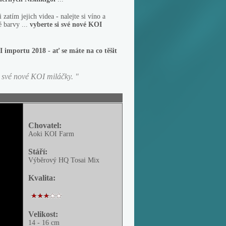
atím jejich videa - nalejte si víno a
é barvy ...
vyberte si své nové KOI
importu 2018 - ať se máte na co těšit
i své nové KOI miláčky
. "
Chovatel:
Aoki KOI Farm
Stáří:
Výběrový HQ Tosai Mix
Kvalita:
Velikost:
14 - 16 cm