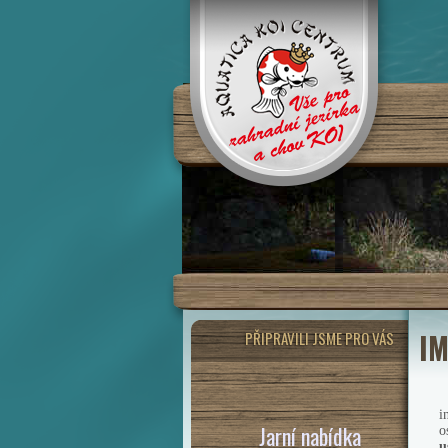
IM
PŘIPRAVILI JSME PRO VÁS
i
Jarní nabídka
o
u