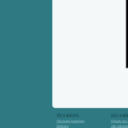
VŠE K NÁKUPU:
DÁLE K NÁ
Obchodní podmínky
Výhody pro 
Doprava
Jak nakupo