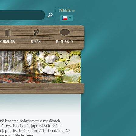
Přihlásit se
PORADNA
O NÁS
KONTAKTY
dně budeme pokračovat v měsíčních
ýběrových originál japonských KOI -
ch japonských KOI farmách.
Doufáme, že
herných Nishikigoi
...