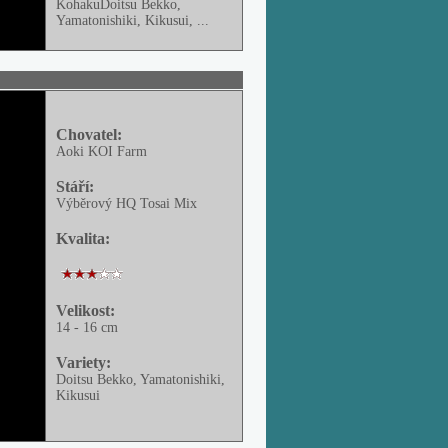
Kohaku
Doitsu Bekko,
Yamatonishiki, Kikusui, ...
Chovatel:
Aoki KOI Farm
Stáří:
Výběrový HQ Tosai Mix
Kvalita:
Velikost:
14 - 16 cm
Variety:
Doitsu Bekko, Yamatonishiki,
Kikusui