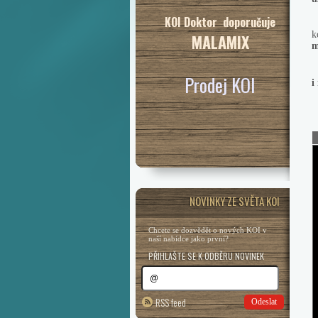
KOI Doktor doporučuje
N
k
MALAMIX
m
Prodej KOI
i
V
NOVINKY ZE SVĚTA KOI
Chcete se dozvědět o nových KOI v
naší nabídce jako první?
PŘIHLAŠTE SE K ODBĚRU NOVINEK
RSS feed
Odeslat