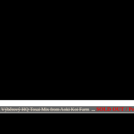
SOLD OUT / Pr
Výběrový HQ Tosai Mix from Aoki Koi Farm
...