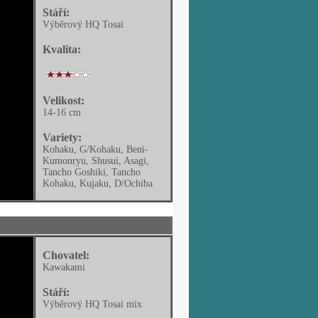
Stáří:
Výběrový HQ Tosai
Kvalita:
Velikost:
14-16 cm
Variety:
Kohaku, G/Kohaku, Beni-
Kumonryu, Shusui, Asagi,
Tancho Goshiki, Tancho
Kohaku, Kujaku, D/Ochiba
Chovatel:
Kawakami
Stáří:
Výběrový HQ Tosai mix