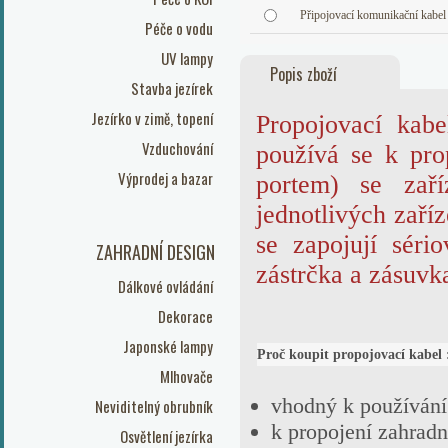
Připojovací komunikační kabe
Péče o vodu
UV lampy
Popis zboží
Stavba jezírek
Jezírko v zimě, topení
Propojovací kab
Vzduchování
používá se k pro
Výprodej a bazar
portem) se zař
jednotlivých zaří
se zapojují sério
ZAHRADNÍ DESIGN
zástrčka a zá
Dálkové ovládání
Dekorace
Japonské lampy
Proč koupit propojovací kabel 
Mlhovače
vhodný k používán
Neviditelný obrubník
k propojení zahrad
Osvětlení jezírka