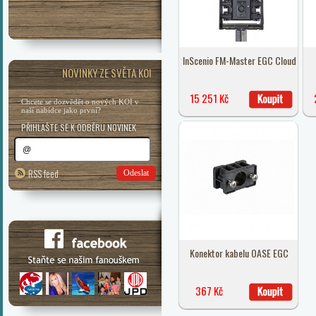
InScenio FM-Master EGC Cloud
NOVINKY ZE SVĚTA KOI
15 251 Kč
Chcete se dozvědět o nových KOI v
naší nabídce jako první?
PŘIHLAŠTE SE K ODBĚRU NOVINEK
RSS feed
Odeslat
Konektor kabelu OASE EGC
367 Kč