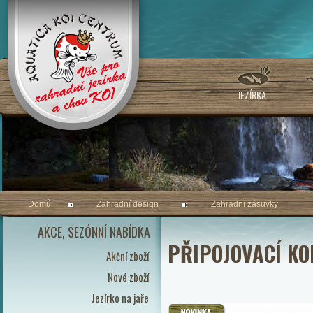
JEZÍRKA
Domů
Zahradní design
Zahradní zásuvky
AKCE, SEZÓNNÍ NABÍDKA
PŘIPOJOVACÍ KO
Akční zboží
Nové zboží
Jezírko na jaře