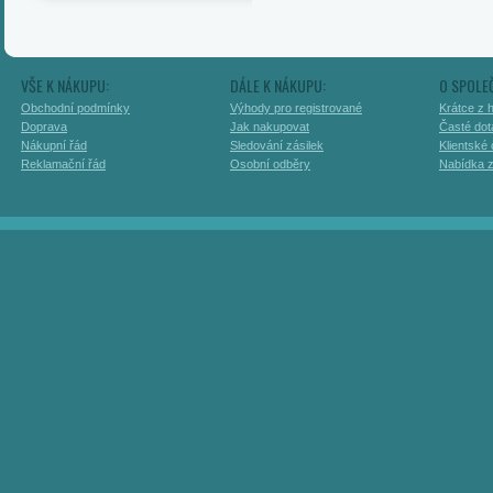
VŠE K NÁKUPU:
DÁLE K NÁKUPU:
O SPOLE
Obchodní podmínky
Výhody pro registrované
Krátce z h
Doprava
Jak nakupovat
Časté dot
Nákupní řád
Sledování zásilek
Klientské
Reklamační řád
Osobní odběry
Nabídka 