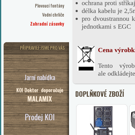
ochrana proti stříka
Plovoucí fontány
délka kabelu je 2,
Vodní chrliče
pro dvoustrannou k
Zahradní zásuvky
jednotkami s EGC
PŘIPRAVILI JSME PRO VÁS
Cena výrobku
Tento výro
ale
odkládejt
Jarní nabídka
KOI Doktor doporučuje
DOPLŇKOVÉ ZBOŽÍ
MALAMIX
Prodej KOI