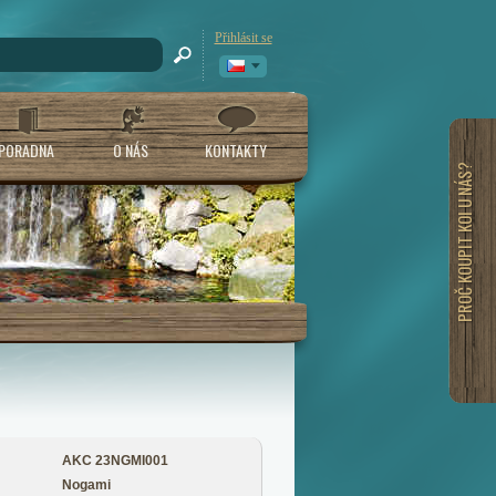
Přihlásit se
PORADNA
O NÁS
KONTAKTY
PROČ KOUPIT KOI U NÁS?
AKC 23NGMI001
Nogami