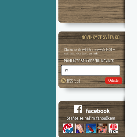
NOVINKY ZE SVĚTA KOI
Chcete se dozvědět o nových KOI v
naší nabídce jako první?
PŘIHLAŠTE SE K ODBĚRU NOVINEK
RSS feed
Odeslat