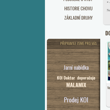
* 
HISTORIE CHOVU
Ne
ZÁKLADNÍ DRUHY
D
PŘIPRAVILI JSME PRO VÁS
Jarní nabídka
KOI Doktor doporučuje
MALAMIX
Vo
Prodej KOI