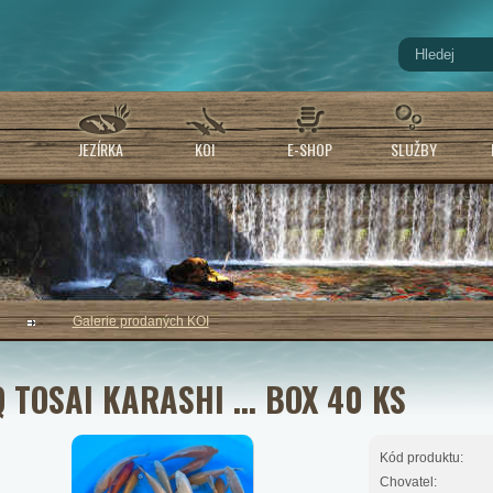
JEZÍRKA
KOI
E-SHOP
SLUŽBY
Galerie prodaných KOI
 TOSAI KARASHI ... BOX 40 KS
Kód produktu:
Chovatel: