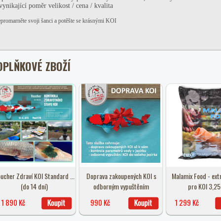
vynikající poměr velikost / cena / kvalita
promarněte svoji šanci a potěšte se krásnými KOI
OPLŇKOVÉ ZBOŽÍ
ucher Zdraví KOI Standard ...
Doprava zakoupených KOI s
Malamix Food - ext
(do 14 dní)
odborným vypuštěním
pro KOI 3,25
1 890 Kč
990 Kč
1 299 Kč