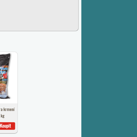
ra krmení
 kg