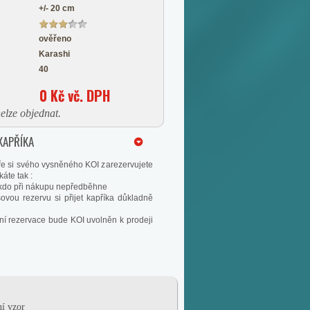
+/- 20 cm
ověřeno
Karashi
40
0 Kč vč. DPH
elze objednat.
KAPŘÍKA
e si svého vysněného KOI zarezervujete
áte tak :
nikdo při nákupu nepředběhne
ovou rezervu si přijet kapříka důkladně
ní rezervace bude KOI uvolněn k prodeji
ní vzor