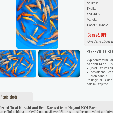
Velikost:
Kvalita:
SVC/KHV:
Varieta:
Počet KOI /box:
Cena vč. DPH:
Uvedené zboží n
REZERVUJTE SI 
Vyplněním formulář
na dobu 14 dní. Získ
jistotu, že vás 
dostatečnou čas
prohlédnout
Po uplynutí 14 den
dalšímu zájemci.
Popis zboží
lected Tosai Karashi and Beni Karashi
from Nogami
KOI Farm
speciální nabídka ... skvělý potenciál rychlého růstu, nádherný a velmi atraktiv