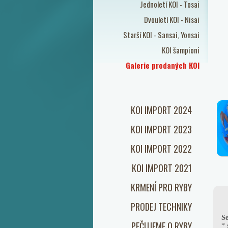
Jednoletí KOI - Tosai
Dvouletí KOI - Nisai
Starší KOI - Sansai, Yonsai
KOI šampioni
Galerie prodaných KOI
KOI IMPORT 2024
KOI IMPORT 2023
KOI IMPORT 2022
KOI IMPORT 2021
KRMENÍ PRO RYBY
PRODEJ TECHNIKY
Se
PEČUJEME O RYBY
* 