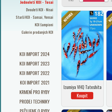
0
Kč
Jednoletí KOI - Tosai
Dvouletí KOI - Nisai
Starší KOI - Sansai, Yonsai
KOI šampioni
Galerie prodaných KOI
KOI IMPORT 2024
KOI IMPORT 2023
KOI IMPORT 2022
KOI IMPORT 2021
Izumiya VHQ Tateshita
KRMENÍ PRO RYBY
Sanke
Koupit
PRODEJ TECHNIKY
PEČUJEME O RYBY