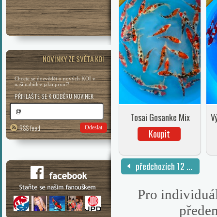
NOVINKY ZE SVĚTA KOI
Chcete se dozvědět o nových KOI v
naší nabídce jako první?
PŘIHLAŠTE SE K ODBĚRU NOVINEK
Tosai Gosanke Mix
V
RSS feed
Odeslat
Koupit
předchozích 12 ...
Pro individuál
předem