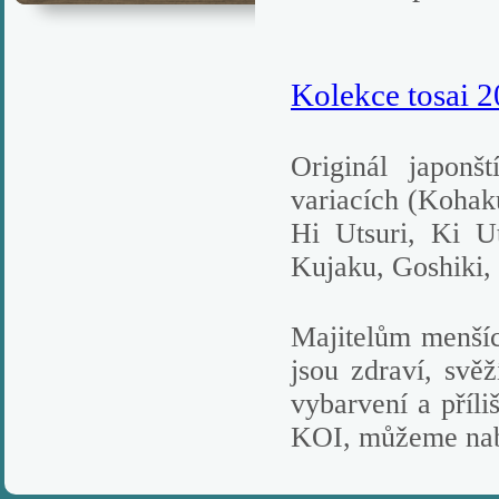
Kolekce tosai 
Originál japonš
variacích (Koha
Hi Utsuri, Ki Ut
Kujaku, Goshiki, 
Majitelům menšíc
jsou zdraví, svěž
vybarvení a příl
KOI, můžeme nabí