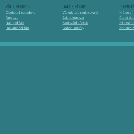
VŠE K NÁKUPU:
DÁLE K NÁKUPU:
O SPOLE
Obchodní podmínky
Výhody pro registrované
Krátce z h
Doprava
Jak nakupovat
Časté dot
Nákupní řád
Sledování zásilek
Klientské
Reklamační řád
Osobní odběry
Nabídka 