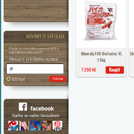
NOVINKY ZE SVĚTA KOI
Chcete se dozvědět o nových KOI v
naší nabídce jako první?
Minerály FOK Biofactor VL
Sh
1,5kg
PŘIHLAŠTE SE K ODBĚRU NOVINEK
1 290 Kč
RSS feed
Odeslat