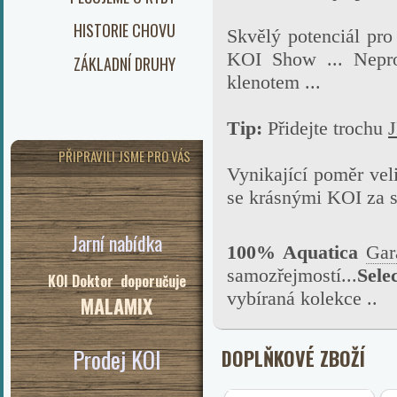
HISTORIE CHOVU
Skvělý potenciál pro
KOI Show ... Nepro
ZÁKLADNÍ DRUHY
klenotem ...
Tip:
Přidejte trochu
J
PŘIPRAVILI JSME PRO VÁS
Vynikající poměr veli
se krásnými KOI za 
Jarní nabídka
100% Aquatica
Gar
samozřejmostí...
Sele
KOI Doktor doporučuje
vybíraná kolekce ..
MALAMIX
Prodej KOI
DOPLŇKOVÉ ZBOŽÍ