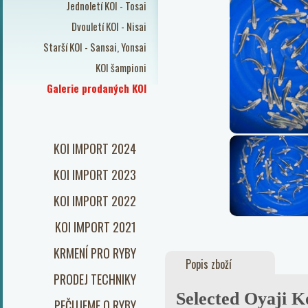
Jednoletí KOI - Tosai
Dvouletí KOI - Nisai
Starší KOI - Sansai, Yonsai
KOI šampioni
Galerie prodaných KOI
KOI IMPORT 2024
KOI IMPORT 2023
KOI IMPORT 2022
KOI IMPORT 2021
KRMENÍ PRO RYBY
Popis zboží
PRODEJ TECHNIKY
Selected Oyaji 
PEČUJEME O RYBY