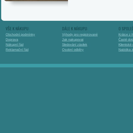
VŠE K NÁKUPU:
DÁLE K NÁKUPU:
O SPOLE
Obchodní podmínky
Výhody pro registrované
Krátce z h
Doprava
Jak nakupovat
Časté dot
Nákupní řád
Sledování zásilek
Klientské
Reklamační řád
Osobní odběry
Nabídka 