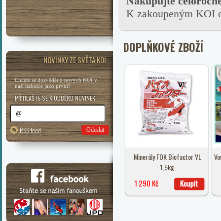
Nakupujte celoročn
K zakoupeným KOI ob
DOPLŇKOVÉ ZBOŽÍ
NOVINKY ZE SVĚTA KOI
Chcete se dozvědět o nových KOI v
naší nabídce jako první?
PŘIHLAŠTE SE K ODBĚRU NOVINEK
RSS feed
Odeslat
Minerály FOK Biofactor VL
Vo
1,5kg
1 290 Kč