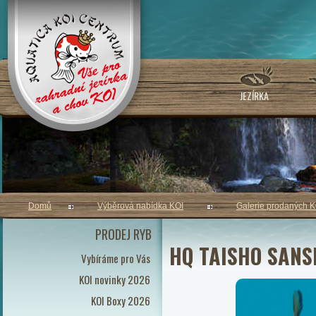
JEZÍRKA
Domů
Výběrová nabídka KOI
Galerie prodaných K
PRODEJ RYB
HQ TAISHO SANSH
Vybíráme pro Vás
KOI novinky 2026
KOI Boxy 2026