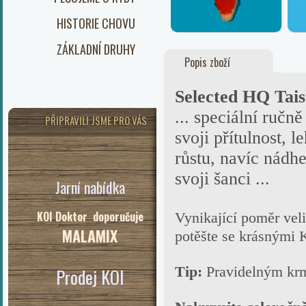
HISTORIE CHOVU
ZÁKLADNÍ DRUHY
Popis zboží
Selected HQ Tai
... speciální ručně
PŘIPRAVILI JSME PRO VÁS
svoji přítulnost, 
růstu, navíc nádhe
svoji šanci ...
Jarní nabídka
KOI Doktor doporučuje
Vynikající poměr veli
MALAMIX
potěšte se krásnými 
Tip:
Pravidelným k
Prodej KOI