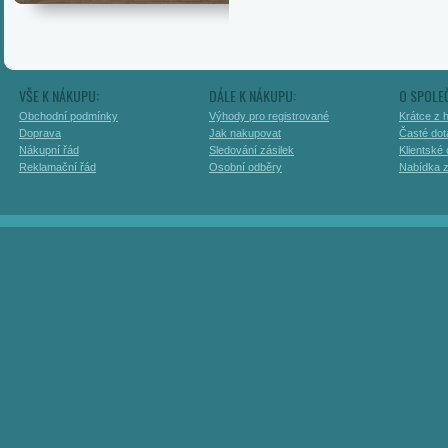
VŠE K NÁKUPU:
DÁLE K NÁKUPU:
O SPOLE
Obchodní podmínky
Výhody pro registrované
Krátce z h
Doprava
Jak nakupovat
Časté dot
Nákupní řád
Sledování zásilek
Klientské
Reklamační řád
Osobní odběry
Nabídka 