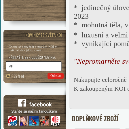
* jedinečný úlov
2023
*
mohutná těla, v
*
luxusní a velmi
NOVINKY ZE SVĚTA KOI
* vynikající poměr
Chcete se dozvědět o nových KOI v
naší nabídce jako první?
PŘIHLAŠTE SE K ODBĚRU NOVINEK
"Nepromarněte svo
RSS feed
Odeslat
Nakupujte celoročně
K zakoupeným KOI obd
DOPLŇKOVÉ ZBOŽÍ