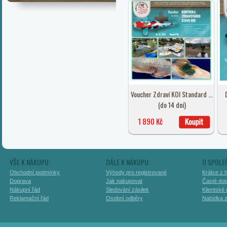
Voucher Zdraví KOI Standard ...
(do 14 dní)
1 890 Kč
VŠE K NÁKUPU:
DÁLE K NÁKUPU:
O SPOLE
Obchodní podmínky
Výhody pro registrované
Krátce z h
Doprava
Jak nakupovat
Časté dot
Nákupní řád
Sledování zásilek
Klientské
Reklamační řád
Osobní odběry
Nabídka 