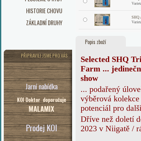
Varie
HISTORIE CHOVU
SHQ A
ZÁKLADNÍ DRUHY
Varie
Popis zboží
PŘIPRAVILI JSME PRO VÁS
Selected S
HQ Tr
Farm ... jedineč
show
Jarní nabídka
...
podařený úlove
výběrová kolekc
KOI Doktor doporučuje
MALAMIX
potenciál pro další
Dříve než doletí 
Prodej KOI
2023 v Niigatě / 