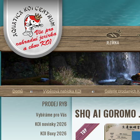
JEZÍRKA
Domů
Výběrová nabídka KOI
Galerie prodaných K
PRODEJ RYB
SHQ AI GOROMO .
Vybíráme pro Vás
KOI novinky 2026
KOI Boxy 2026