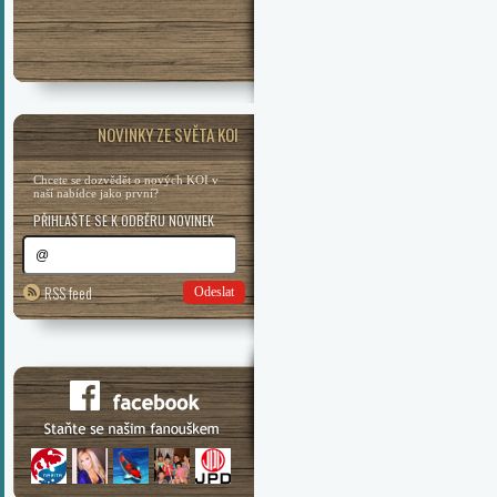
NOVINKY ZE SVĚTA KOI
Chcete se dozvědět o nových KOI v
naší nabídce jako první?
PŘIHLAŠTE SE K ODBĚRU NOVINEK
RSS feed
Odeslat