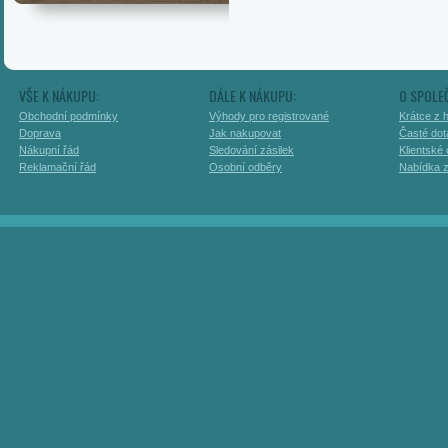
VŠE K NÁKUPU:
DÁLE K NÁKUPU:
O SPOLE
Obchodní podmínky
Výhody pro registrované
Krátce z h
Doprava
Jak nakupovat
Časté dot
Nákupní řád
Sledování zásilek
Klientské
Reklamační řád
Osobní odběry
Nabídka 