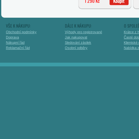
1 290 Kč
VŠE K NÁKUPU:
DÁLE K NÁKUPU:
O SPOLE
Obchodní podmínky
Výhody pro registrované
Krátce z h
Doprava
Jak nakupovat
Časté dot
Nákupní řád
Sledování zásilek
Klientské
Reklamační řád
Osobní odběry
Nabídka 