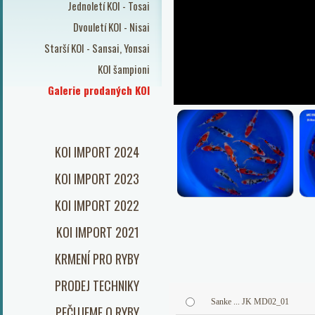
Jednoletí KOI - Tosai
Dvouletí KOI - Nisai
Starší KOI - Sansai, Yonsai
KOI šampioni
Galerie prodaných KOI
KOI IMPORT 2024
KOI IMPORT 2023
KOI IMPORT 2022
KOI IMPORT 2021
KRMENÍ PRO RYBY
PRODEJ TECHNIKY
Sanke ... JK MD02_01
PEČUJEME O RYBY