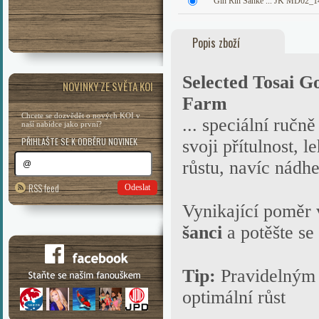
Gin Rin Sanke ... JK MD02_1
Popis zboží
Selected Tosai G
NOVINKY ZE SVĚTA KOI
Farm
Chcete se dozvědět o nových KOI v
... speciální ručně
naší nabídce jako první?
PŘIHLAŠTE SE K ODBĚRU NOVINEK
svoji přítulnost, 
růstu, navíc nádhe
RSS feed
Odeslat
Vynikající poměr v
šanci
a potěšte s
Tip:
Pravidelným
optimální růst