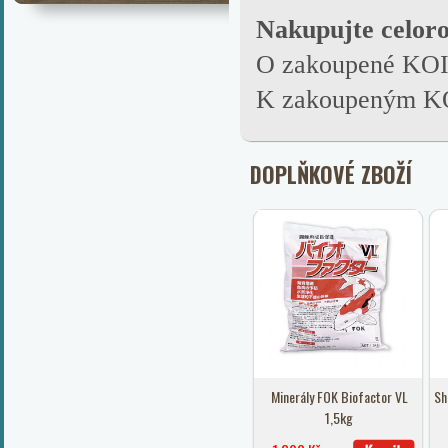
Nakupujte celor
O zakoupené KOI 
K zakoupeným KOI
DOPLŇKOVÉ ZBOŽÍ
Minerály FOK Biofactor VL
Sh
1,5kg