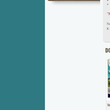
* 
"N
Na
K 
D
Vo