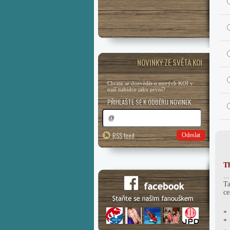
NOVINKY ZE SVĚTA KOI
Chcete se dozvědět o nových KOI v
naší nabídce jako první?
PŘIHLAŠTE SE K ODBĚRU NOVINEK
RSS feed
Odeslat
T
..
Ta
ce
* 