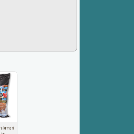
ra krmení
 kg