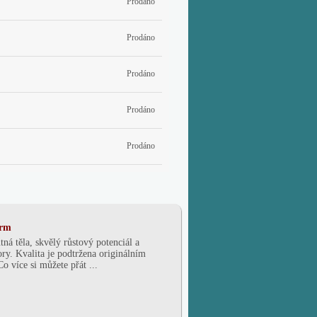
Prodáno
Prodáno
Prodáno
Prodáno
Prodáno
rm
ná těla, skvělý růstový potenciál a
ry. Kvalita je podtržena originálním
o více si můžete přát ...