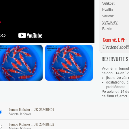
Velikost:
Kvalita:
Varieta:
SVC/KHV:
Bazén:
Cena vč. DPH:
Uvedené zboží 
REZERVUJTE SI
Vyplněním formul
na dobu 14 dní. Zí
jistotu, že vá
dostatečnou č
prohlédnout
Po uplynutí 14 d
dalšímu zájemci.
Jumbo Kohaku ... JK 23MBH01
Varieta: Kohaku
Jumbo Kohaku ... JK 23MBH02
Varieta: Kohaku