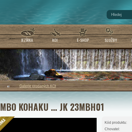
JEZÍRKA
KOI
E-SHOP
SLUŽBY
Galerie prodaných KOI
MBO KOHAKU ... JK 23MBH01
Kód produktu:
Chovatel: