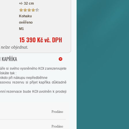
+/- 32 cm
Kohaku
ověřeno
M1
15 390 Kč vč. DPH
nelze objednat.
 KAPŘÍKA
áře si svého vysněného KOI zarezervujete
skáte tak :
s nikdo při nákupu nepředběhne
asovou rezervu si přijet kapříka důkladně
enní rezervace bude KOI uvolněn k prodeji
Prodáno
Prodáno