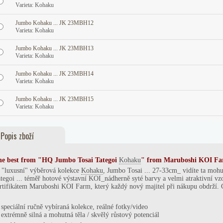
Varieta: Kohaku
Jumbo Kohaku ... JK 23MBH12
Varieta: Kohaku
Jumbo Kohaku ... JK 23MBH13
Varieta: Kohaku
Jumbo Kohaku ... JK 23MBH14
Varieta: Kohaku
Jumbo Kohaku ... JK 23MBH15
Varieta: Kohaku
Popis zboží
he best from
"HQ Jumbo Tosai Tategoi
Kohaku
"
from Maruboshi
KOI Fa
. "luxusní" výběrová kolekce
Kohaku
, Jumbo Tosai ... 27-33cm_ vidíte ta mohut
tegoi ... téměř hotové výstavní KOI_nádherně syté barvy a velmi atraktivní vzo
rtifikátem Maruboshi KOI Farm, který každý nový majitel při nákupu obdrží.
C
speciální ručně vybíraná kolekce, reálné fotky/video
*
extrémně silná a
mohutná
těla / skvělý růstový potenciál