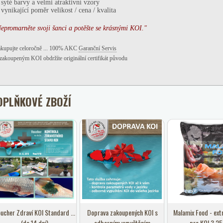
*
syté barvy a
velmi atraktivní vzory
vynikající poměr velikost / cena / kvalita
epromarněte svoji šanci a potěšte se krásnými KOI."
kupujte celoročně ... 100% AKC
Garanční Servis
zakoupeným KOI obdržíte originální certifikát původu
OPLŇKOVÉ ZBOŽÍ
ucher Zdraví KOI Standard ...
Doprava zakoupených KOI s
Malamix Food - ext
(do 14 dní)
odborným vypuštěním
pro KOI 3,25