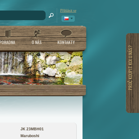
Přihlásit se
PORADNA
O NÁS
KONTAKTY
PROČ KOUPIT KOI U NÁS?
JK 23MBH01
Maruboshi