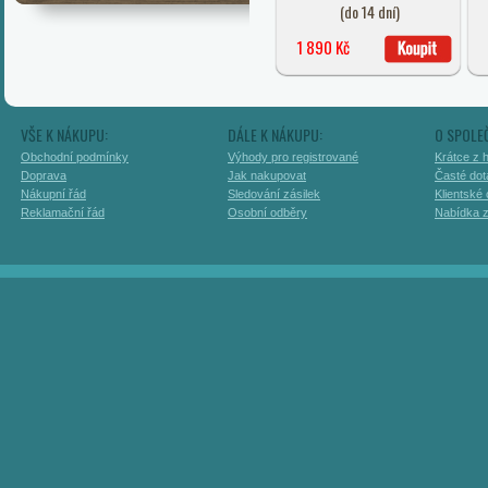
(do 14 dní)
1 890 Kč
VŠE K NÁKUPU:
DÁLE K NÁKUPU:
O SPOLE
Obchodní podmínky
Výhody pro registrované
Krátce z h
Doprava
Jak nakupovat
Časté dot
Nákupní řád
Sledování zásilek
Klientské
Reklamační řád
Osobní odběry
Nabídka 