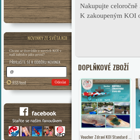
Nakupujte celoročně
K zakoupeným KOI obd
NOVINKY ZE SVĚTA KOI
Chcete se dozvědět o nových KOI v
naší nabídce jako první?
PŘIHLAŠTE SE K ODBĚRU NOVINEK
DOPLŇKOVÉ ZBOŽÍ
RSS feed
Odeslat
Voucher Zdraví KOI Standard ...