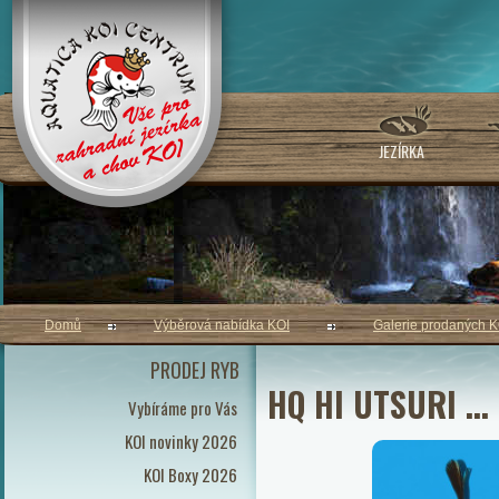
JEZÍRKA
Domů
Výběrová nabídka KOI
Galerie prodaných K
PRODEJ RYB
HQ HI
Vybíráme pro Vás
KOI novinky 2026
KOI Boxy 2026