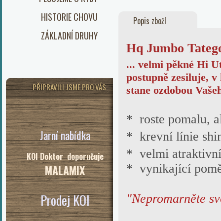
HISTORIE CHOVU
Popis zboží
ZÁKLADNÍ DRUHY
Hq Jumbo Tatego
... velmi pěkné Hi U
postupně zesiluje, v
PŘIPRAVILI JSME PRO VÁS
stane ozdobou
Vašeh
* roste pomalu, al
Jarní nabídka
* krevní línie sh
* velmi atraktivní
KOI Doktor doporučuje
* vynikající poměr
MALAMIX
Prodej KOI
"Nepromarněte svo