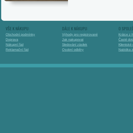
VŠE K NÁKUPU:
DÁLE K NÁKUPU:
O SPOLE
Obchodní podmínky
Výhody pro registrované
Krátce z h
Doprava
Jak nakupovat
Časté dot
Nákupní řád
Sledování zásilek
Klientské
Reklamační řád
Osobní odběry
Nabídka 