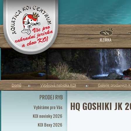
JEZÍRKA
Domů
Výběrová nabídka KOI
Galerie prodaných K
PRODEJ RYB
HQ GOSHIKI JK 
Vybíráme pro Vás
KOI novinky 2026
KOI Boxy 2026