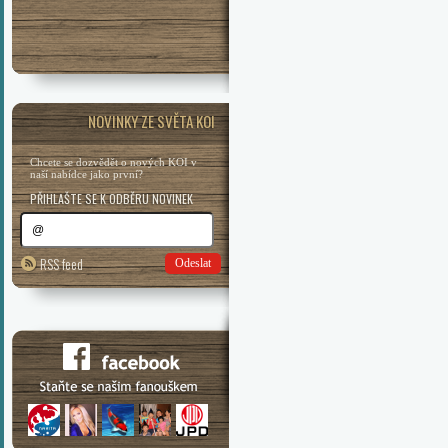
NOVINKY ZE SVĚTA KOI
Chcete se dozvědět o nových KOI v
naší nabídce jako první?
PŘIHLAŠTE SE K ODBĚRU NOVINEK
RSS feed
Odeslat